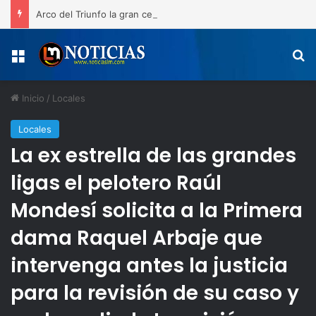
Arco del Triunfo la gran celebración del 163 aniversario de la Restauración y las medallas de los atletas de San Juan de la Maguana
Menú
B
Inicio
/
Locales
Locales
La ex estrella de las grandes
ligas el pelotero Raúl
Mondesí solicita a la Primera
dama Raquel Arbaje que
intervenga antes la justicia
para la revisión de su caso y