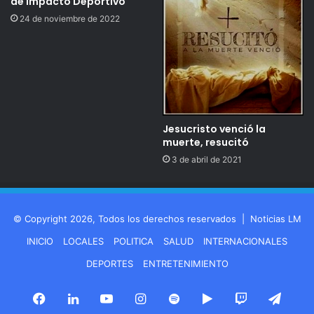
de Impacto Deportivo
24 de noviembre de 2022
Jesucristo venció la
muerte, resucitó
3 de abril de 2021
© Copyright 2026, Todos los derechos reservados |
Noticias LM
INICIO
LOCALES
POLITICA
SALUD
INTERNACIONALES
DEPORTES
ENTRETENIMIENTO
Facebook
LinkedIn
YouTube
Instagram
Spotify
Google
Twitch
Tele