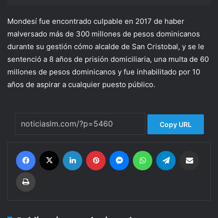
Mondesí fue encontrado culpable en 2017 de haber
malversado más de 300 millones de pesos dominicanos
durante su gestión cómo alcalde de San Cristobal, y se le
sentenció a 8 años de prisión domiciliaria, una multa de 60
millones de pesos dominicanos y fue inhabilitado por 10
años de aspirar a cualquier puesto público.
Copy URL
Facebook
X
LinkedIn
Pinterest
Messenger
WhatsApp
Telegram
Compartir por corr
Imprimir