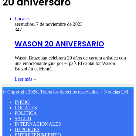
20 aniversaro
Locales
aerstudios
17 de noviembre de 2023
347
WASON 20 ANIVERSARIO
Wason Brazobán celebrará 20 años de carrera artística con
una emocionante gira por el país El cantautor Wason
Brazobán celebrará…
Leer más »
© Copyright 2026, Todos los derechos reservados |
Noticias LM
INICIO
LOCALES
POLITICA
SALUD
INTERNACIONALES
DEPORTES
ENTRETENIMIENTO