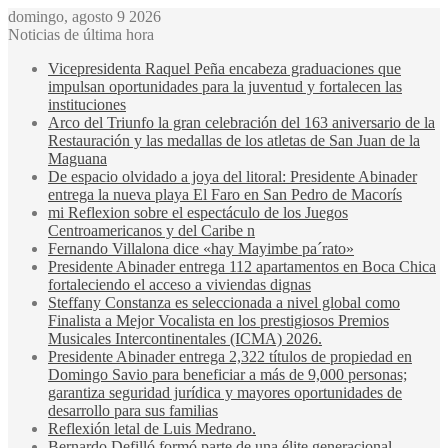
domingo, agosto 9 2026
Noticias de última hora
Vicepresidenta Raquel Peña encabeza graduaciones que
impulsan oportunidades para la juventud y fortalecen las
instituciones
Arco del Triunfo la gran celebración del 163 aniversario de la
Restauración y las medallas de los atletas de San Juan de la
Maguana
De espacio olvidado a joya del litoral: Presidente Abinader
entrega la nueva playa El Faro en San Pedro de Macorís
mi Reflexion sobre el espectáculo de los Juegos
Centroamericanos y del Caribe n
Fernando Villalona dice «hay Mayimbe pa´rato»
Presidente Abinader entrega 112 apartamentos en Boca Chica
fortaleciendo el acceso a viviendas dignas
Steffany Constanza es seleccionada a nivel global como
Finalista a Mejor Vocalista en los prestigiosos Premios
Musicales Intercontinentales (ICMA) 2026.
Presidente Abinader entrega 2,322 títulos de propiedad en
Domingo Savio para beneficiar a más de 9,000 personas;
garantiza seguridad jurídica y mayores oportunidades de
desarrollo para sus familias
Reflexión letal de Luis Medrano.
Bernardo Defilló formó parte de una élite generacional