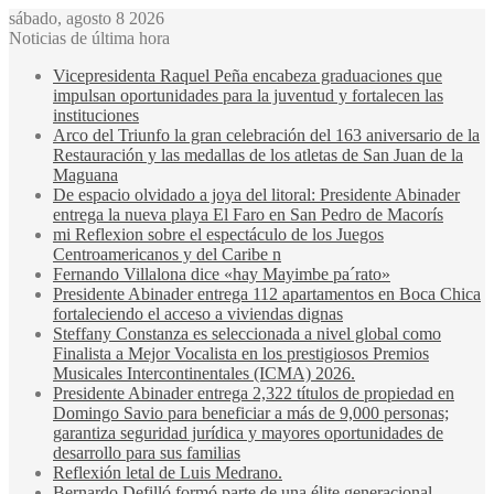
sábado, agosto 8 2026
Noticias de última hora
Vicepresidenta Raquel Peña encabeza graduaciones que
impulsan oportunidades para la juventud y fortalecen las
instituciones
Arco del Triunfo la gran celebración del 163 aniversario de la
Restauración y las medallas de los atletas de San Juan de la
Maguana
De espacio olvidado a joya del litoral: Presidente Abinader
entrega la nueva playa El Faro en San Pedro de Macorís
mi Reflexion sobre el espectáculo de los Juegos
Centroamericanos y del Caribe n
Fernando Villalona dice «hay Mayimbe pa´rato»
Presidente Abinader entrega 112 apartamentos en Boca Chica
fortaleciendo el acceso a viviendas dignas
Steffany Constanza es seleccionada a nivel global como
Finalista a Mejor Vocalista en los prestigiosos Premios
Musicales Intercontinentales (ICMA) 2026.
Presidente Abinader entrega 2,322 títulos de propiedad en
Domingo Savio para beneficiar a más de 9,000 personas;
garantiza seguridad jurídica y mayores oportunidades de
desarrollo para sus familias
Reflexión letal de Luis Medrano.
Bernardo Defilló formó parte de una élite generacional