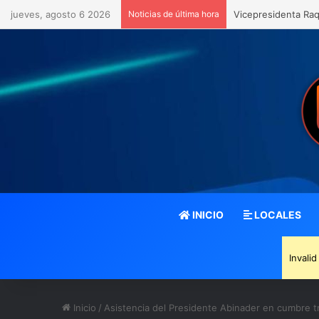
jueves, agosto 6 2026
Noticias de última hora
Vicepresidenta Raq
INICIO
LOCALES
Invali
Inicio
/
Asistencia del Presidente Abinader en cumbre tr