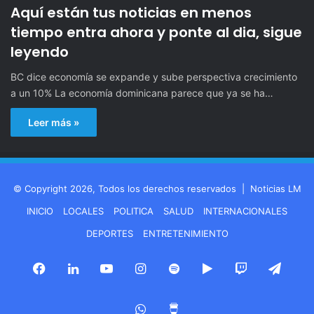
Aquí están tus noticias en menos
tiempo entra ahora y ponte al dia, sigue
leyendo
BC dice economía se expande y sube perspectiva crecimiento
a un 10% La economía dominicana parece que ya se ha…
Leer más »
© Copyright 2026, Todos los derechos reservados |
Noticias LM
INICIO
LOCALES
POLITICA
SALUD
INTERNACIONALES
DEPORTES
ENTRETENIMIENTO
Facebook
LinkedIn
YouTube
Instagram
Spotify
Google
Twitch
Tele
Play
WhatsApp
Buy