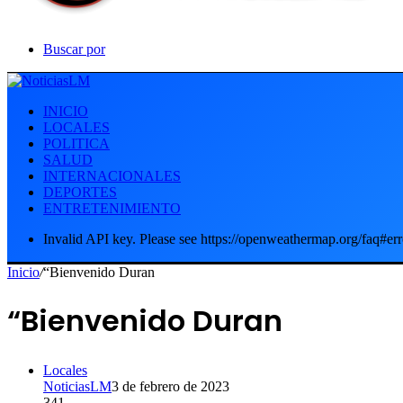
Buscar por
INICIO
LOCALES
POLITICA
SALUD
INTERNACIONALES
DEPORTES
ENTRETENIMIENTO
Invalid API key. Please see https://openweathermap.org/faq#err
Inicio
/
“Bienvenido Duran
“Bienvenido Duran
Locales
NoticiasLM
3 de febrero de 2023
341