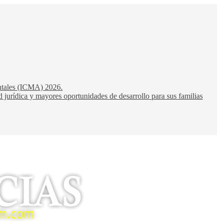
entales (ICMA) 2026.
 jurídica y mayores oportunidades de desarrollo para sus familias