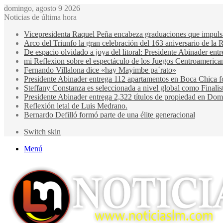
domingo, agosto 9 2026
Noticias de última hora
Vicepresidenta Raquel Peña encabeza graduaciones que impulsan 
Arco del Triunfo la gran celebración del 163 aniversario de la 
De espacio olvidado a joya del litoral: Presidente Abinader en
mi Reflexion sobre el espectáculo de los Juegos Centroamerica
Fernando Villalona dice «hay Mayimbe pa´rato»
Presidente Abinader entrega 112 apartamentos en Boca Chica fo
Steffany Constanza es seleccionada a nivel global como Finalis
Presidente Abinader entrega 2,322 títulos de propiedad en Domi
Reflexión letal de Luis Medrano.
Bernardo Defilló formó parte de una élite generacional
Switch skin
Menú