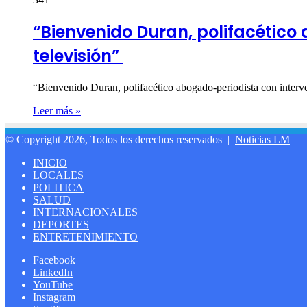
“Bienvenido Duran, polifacético
televisión”
“Bienvenido Duran, polifacético abogado-periodista con interve
Leer más »
© Copyright 2026, Todos los derechos reservados |
Noticias LM
INICIO
LOCALES
POLITICA
SALUD
INTERNACIONALES
DEPORTES
ENTRETENIMIENTO
Facebook
LinkedIn
YouTube
Instagram