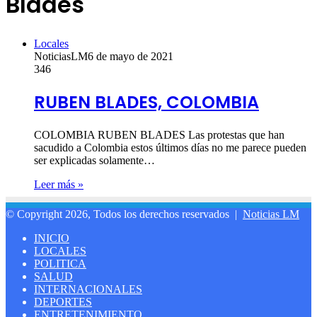
Blades
Locales
NoticiasLM
6 de mayo de 2021
346
RUBEN BLADES, COLOMBIA
COLOMBIA RUBEN BLADES Las protestas que han
sacudido a Colombia estos últimos días no me parece pueden
ser explicadas solamente…
Leer más »
© Copyright 2026, Todos los derechos reservados |
Noticias LM
INICIO
LOCALES
POLITICA
SALUD
INTERNACIONALES
DEPORTES
ENTRETENIMIENTO