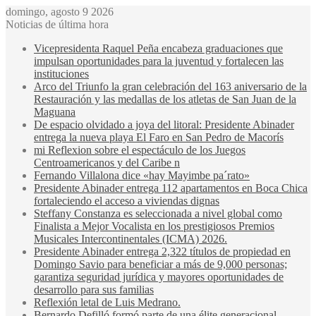
domingo, agosto 9 2026
Noticias de última hora
Vicepresidenta Raquel Peña encabeza graduaciones que
impulsan oportunidades para la juventud y fortalecen las
instituciones
Arco del Triunfo la gran celebración del 163 aniversario de la
Restauración y las medallas de los atletas de San Juan de la
Maguana
De espacio olvidado a joya del litoral: Presidente Abinader
entrega la nueva playa El Faro en San Pedro de Macorís
mi Reflexion sobre el espectáculo de los Juegos
Centroamericanos y del Caribe n
Fernando Villalona dice «hay Mayimbe pa´rato»
Presidente Abinader entrega 112 apartamentos en Boca Chica
fortaleciendo el acceso a viviendas dignas
Steffany Constanza es seleccionada a nivel global como
Finalista a Mejor Vocalista en los prestigiosos Premios
Musicales Intercontinentales (ICMA) 2026.
Presidente Abinader entrega 2,322 títulos de propiedad en
Domingo Savio para beneficiar a más de 9,000 personas;
garantiza seguridad jurídica y mayores oportunidades de
desarrollo para sus familias
Reflexión letal de Luis Medrano.
Bernardo Defilló formó parte de una élite generacional