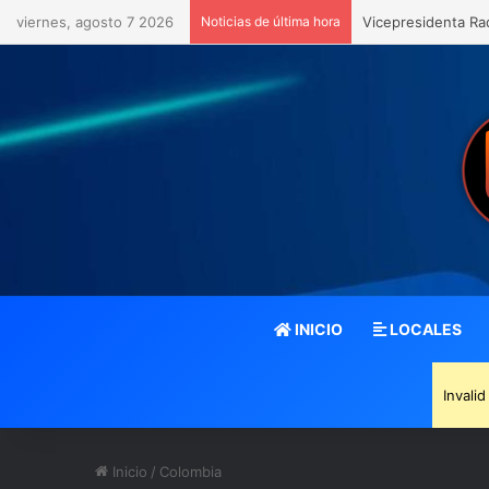
viernes, agosto 7 2026
Noticias de última hora
Vicepresidenta Ra
INICIO
LOCALES
Invali
Inicio
/
Colombia