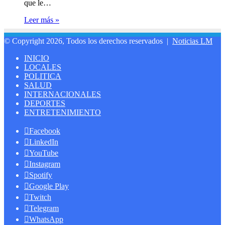
que le…
Leer más »
© Copyright 2026, Todos los derechos reservados |
Noticias LM
INICIO
LOCALES
POLITICA
SALUD
INTERNACIONALES
DEPORTES
ENTRETENIMIENTO
Facebook
LinkedIn
YouTube
Instagram
Spotify
Google Play
Twitch
Telegram
WhatsApp