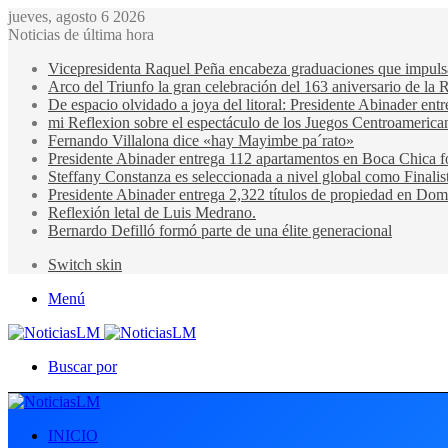
jueves, agosto 6 2026
Noticias de última hora
Vicepresidenta Raquel Peña encabeza graduaciones que impulsan 
Arco del Triunfo la gran celebración del 163 aniversario de la 
De espacio olvidado a joya del litoral: Presidente Abinader en
mi Reflexion sobre el espectáculo de los Juegos Centroamerica
Fernando Villalona dice «hay Mayimbe pa´rato»
Presidente Abinader entrega 112 apartamentos en Boca Chica fo
Steffany Constanza es seleccionada a nivel global como Finalis
Presidente Abinader entrega 2,322 títulos de propiedad en Domi
Reflexión letal de Luis Medrano.
Bernardo Defilló formó parte de una élite generacional
Switch skin
Menú
Buscar por
INICIO