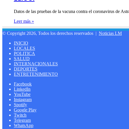
Datos de las pruebas de la vacuna contra el coronavirus de 
Leer más »
© Copyright 2026, Todos los derechos reservados |
Noticias LM
INICIO
LOCALES
POLITICA
SALUD
INTERNACIONALES
DEPORTES
ENTRETENIMIENTO
Facebook
LinkedIn
YouTube
Instagram
Spotify
Google Play
Twitch
Telegram
WhatsApp