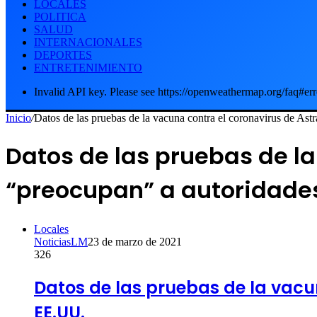
LOCALES
POLITICA
SALUD
INTERNACIONALES
DEPORTES
ENTRETENIMIENTO
Invalid API key. Please see https://openweathermap.org/faq#err
Inicio
/
Datos de las pruebas de la vacuna contra el coronavirus de A
Datos de las pruebas de l
“preocupan” a autoridades
Locales
NoticiasLM
23 de marzo de 2021
326
Datos de las pruebas de la vac
EE.UU.