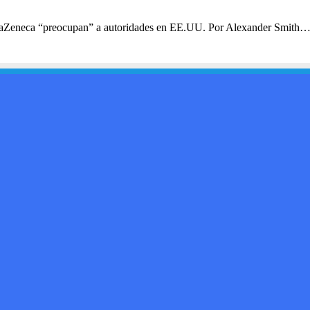
AstraZeneca “preocupan” a autoridades en EE.UU. Por Alexander Smith