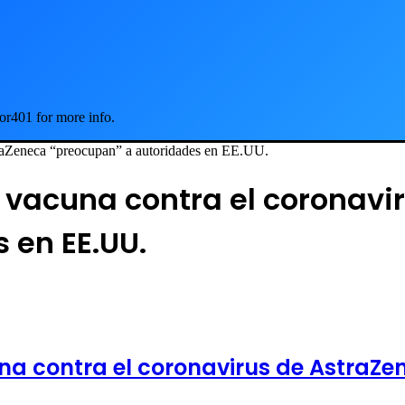
or401 for more info.
straZeneca “preocupan” a autoridades en EE.UU.
a vacuna contra el coronavi
 en EE.UU.
una contra el coronavirus de AstraZ