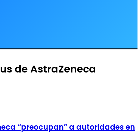
rus de AstraZeneca
eneca “preocupan” a autoridades en