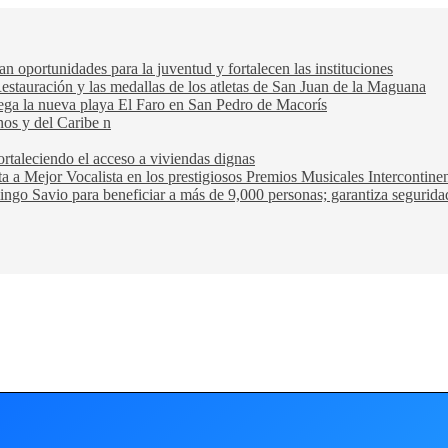
oportunidades para la juventud y fortalecen las instituciones
Restauración y las medallas de los atletas de San Juan de la Maguana
trega la nueva playa El Faro en San Pedro de Macorís
nos y del Caribe n
rtaleciendo el acceso a viviendas dignas
ta a Mejor Vocalista en los prestigiosos Premios Musicales Intercontin
ngo Savio para beneficiar a más de 9,000 personas; garantiza seguridad