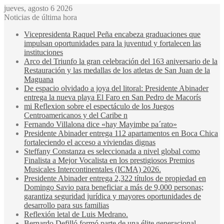
jueves, agosto 6 2026
Noticias de última hora
Vicepresidenta Raquel Peña encabeza graduaciones que
impulsan oportunidades para la juventud y fortalecen las
instituciones
Arco del Triunfo la gran celebración del 163 aniversario de la
Restauración y las medallas de los atletas de San Juan de la
Maguana
De espacio olvidado a joya del litoral: Presidente Abinader
entrega la nueva playa El Faro en San Pedro de Macorís
mi Reflexion sobre el espectáculo de los Juegos
Centroamericanos y del Caribe n
Fernando Villalona dice «hay Mayimbe pa´rato»
Presidente Abinader entrega 112 apartamentos en Boca Chica
fortaleciendo el acceso a viviendas dignas
Steffany Constanza es seleccionada a nivel global como
Finalista a Mejor Vocalista en los prestigiosos Premios
Musicales Intercontinentales (ICMA) 2026.
Presidente Abinader entrega 2,322 títulos de propiedad en
Domingo Savio para beneficiar a más de 9,000 personas;
garantiza seguridad jurídica y mayores oportunidades de
desarrollo para sus familias
Reflexión letal de Luis Medrano.
Bernardo Defilló formó parte de una élite generacional