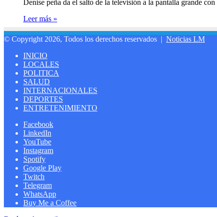
Denise peña da el salto de la televisión a la pantalla grande
Leer más »
© Copyright 2026, Todos los derechos reservados |
Noticias LM
INICIO
LOCALES
POLITICA
SALUD
INTERNACIONALES
DEPORTES
ENTRETENIMIENTO
Facebook
LinkedIn
YouTube
Instagram
Spotify
Google Play
Twitch
Telegram
WhatsApp
Buy Me a Coffee