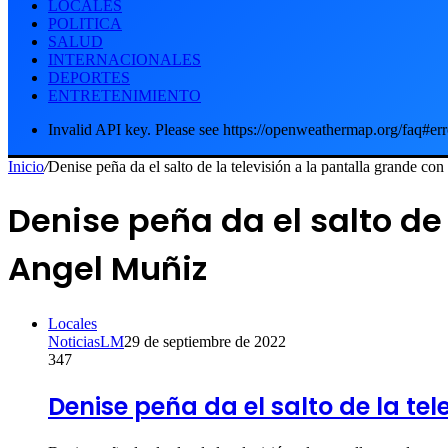
LOCALES
POLITICA
SALUD
INTERNACIONALES
DEPORTES
ENTRETENIMIENTO
Invalid API key. Please see https://openweathermap.org/faq#err
Inicio
/
Denise peña da el salto de la televisión a la pantalla grande co
Denise peña da el salto de 
Angel Muñiz
Locales
NoticiasLM
29 de septiembre de 2022
347
Denise peña da el salto de la te