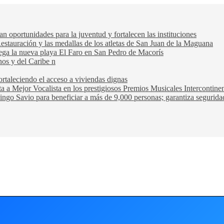
oportunidades para la juventud y fortalecen las instituciones
Restauración y las medallas de los atletas de San Juan de la Maguana
trega la nueva playa El Faro en San Pedro de Macorís
nos y del Caribe n
rtaleciendo el acceso a viviendas dignas
ta a Mejor Vocalista en los prestigiosos Premios Musicales Intercontin
ngo Savio para beneficiar a más de 9,000 personas; garantiza seguridad