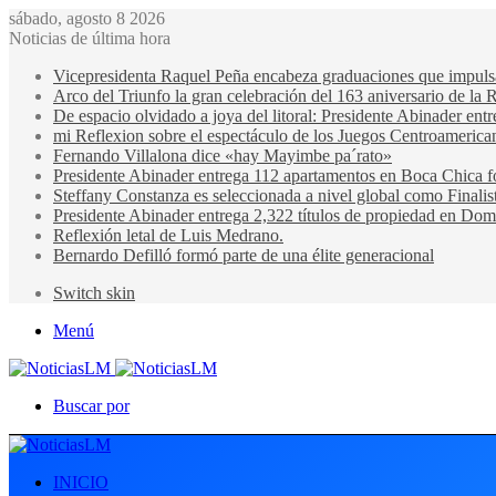
sábado, agosto 8 2026
Noticias de última hora
Vicepresidenta Raquel Peña encabeza graduaciones que impulsan 
Arco del Triunfo la gran celebración del 163 aniversario de la 
De espacio olvidado a joya del litoral: Presidente Abinader en
mi Reflexion sobre el espectáculo de los Juegos Centroamerica
Fernando Villalona dice «hay Mayimbe pa´rato»
Presidente Abinader entrega 112 apartamentos en Boca Chica fo
Steffany Constanza es seleccionada a nivel global como Finalis
Presidente Abinader entrega 2,322 títulos de propiedad en Domi
Reflexión letal de Luis Medrano.
Bernardo Defilló formó parte de una élite generacional
Switch skin
Menú
Buscar por
INICIO