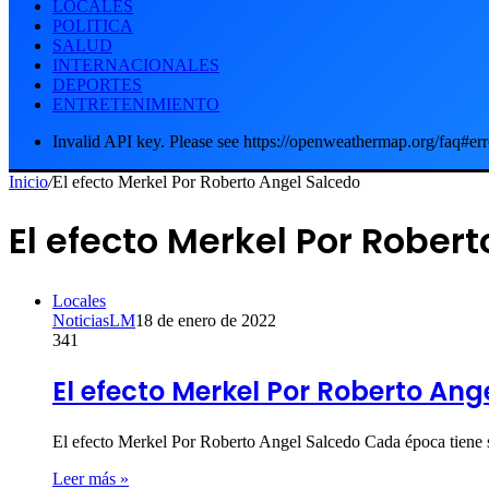
LOCALES
POLITICA
SALUD
INTERNACIONALES
DEPORTES
ENTRETENIMIENTO
Invalid API key. Please see https://openweathermap.org/faq#err
Inicio
/
El efecto Merkel Por Roberto Angel Salcedo
El efecto Merkel Por Rober
Locales
NoticiasLM
18 de enero de 2022
341
El efecto Merkel Por Roberto Ang
El efecto Merkel Por Roberto Angel Salcedo Cada época tiene s
Leer más »