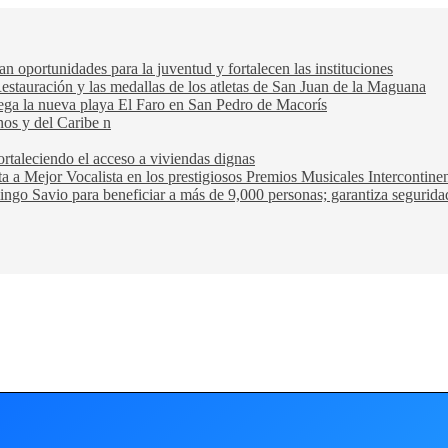
oportunidades para la juventud y fortalecen las instituciones
Restauración y las medallas de los atletas de San Juan de la Maguana
trega la nueva playa El Faro en San Pedro de Macorís
nos y del Caribe n
rtaleciendo el acceso a viviendas dignas
ta a Mejor Vocalista en los prestigiosos Premios Musicales Intercontin
ngo Savio para beneficiar a más de 9,000 personas; garantiza seguridad