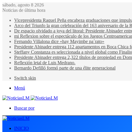
sábado, agosto 8 2026
Noticias de última hora
Vicepresidenta Raquel Peña encabeza graduaciones que impulsan 
Arco del Triunfo la gran celebración del 163 aniversario de la 
De espacio olvidado a joya del litoral: Presidente Abinader en
mi Reflexion sobre el espectáculo de los Juegos Centroamerica
Fernando Villalona dice «hay Mayimbe pa´rato»
Presidente Abinader entrega 112 apartamentos en Boca Chica fo
Steffany Constanza es seleccionada a nivel global como Finalis
Presidente Abinader entrega 2,322 títulos de propiedad en Domi
Reflexión letal de Luis Medrano.
Bernardo Defilló formó parte de una élite generacional
Switch skin
Menú
Buscar por
INICIO