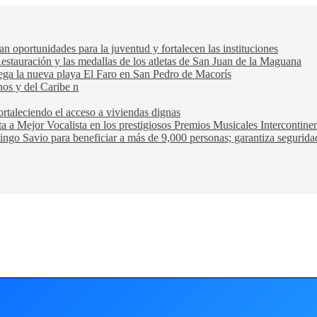
oportunidades para la juventud y fortalecen las instituciones
Restauración y las medallas de los atletas de San Juan de la Maguana
trega la nueva playa El Faro en San Pedro de Macorís
nos y del Caribe n
rtaleciendo el acceso a viviendas dignas
ta a Mejor Vocalista en los prestigiosos Premios Musicales Intercontin
ngo Savio para beneficiar a más de 9,000 personas; garantiza seguridad