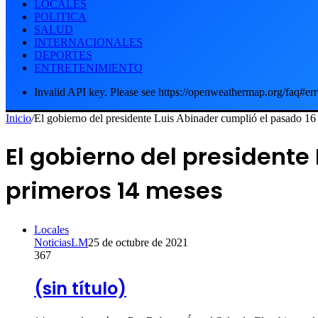
LOCALES
POLITICA
SALUD
INTERNACIONALES
DEPORTES
ENTRETENIMIENTO
Invalid API key. Please see https://openweathermap.org/faq#err
Inicio
/
El gobierno del presidente Luis Abinader cumplió el pasado 16
El gobierno del presidente
primeros 14 meses
Locales
NoticiasLM
25 de octubre de 2021
367
(sin título)