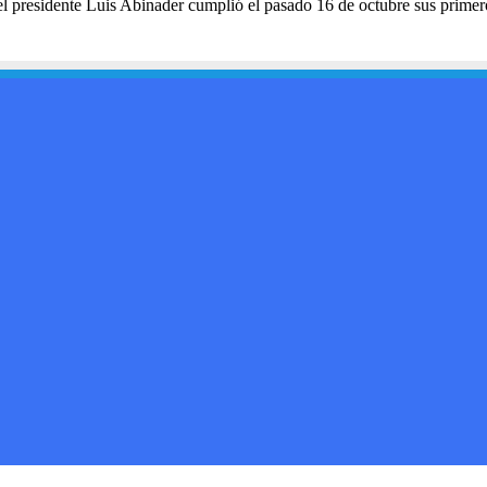
 presidente Luis Abinader cumplió el pasado 16 de octubre sus prim