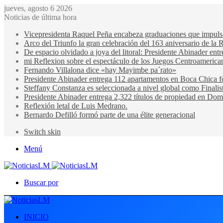
jueves, agosto 6 2026
Noticias de última hora
Vicepresidenta Raquel Peña encabeza graduaciones que impulsan 
Arco del Triunfo la gran celebración del 163 aniversario de la 
De espacio olvidado a joya del litoral: Presidente Abinader en
mi Reflexion sobre el espectáculo de los Juegos Centroamerica
Fernando Villalona dice «hay Mayimbe pa´rato»
Presidente Abinader entrega 112 apartamentos en Boca Chica fo
Steffany Constanza es seleccionada a nivel global como Finalis
Presidente Abinader entrega 2,322 títulos de propiedad en Domi
Reflexión letal de Luis Medrano.
Bernardo Defilló formó parte de una élite generacional
Switch skin
Menú
Buscar por
INICIO