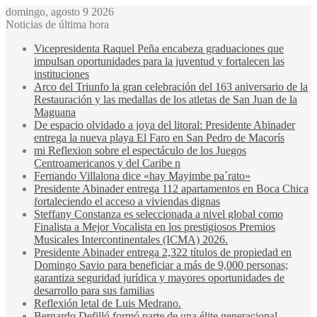
domingo, agosto 9 2026
Noticias de última hora
Vicepresidenta Raquel Peña encabeza graduaciones que
impulsan oportunidades para la juventud y fortalecen las
instituciones
Arco del Triunfo la gran celebración del 163 aniversario de la
Restauración y las medallas de los atletas de San Juan de la
Maguana
De espacio olvidado a joya del litoral: Presidente Abinader
entrega la nueva playa El Faro en San Pedro de Macorís
mi Reflexion sobre el espectáculo de los Juegos
Centroamericanos y del Caribe n
Fernando Villalona dice «hay Mayimbe pa´rato»
Presidente Abinader entrega 112 apartamentos en Boca Chica
fortaleciendo el acceso a viviendas dignas
Steffany Constanza es seleccionada a nivel global como
Finalista a Mejor Vocalista en los prestigiosos Premios
Musicales Intercontinentales (ICMA) 2026.
Presidente Abinader entrega 2,322 títulos de propiedad en
Domingo Savio para beneficiar a más de 9,000 personas;
garantiza seguridad jurídica y mayores oportunidades de
desarrollo para sus familias
Reflexión letal de Luis Medrano.
Bernardo Defilló formó parte de una élite generacional