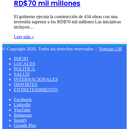
RD$70 mil millones
El gobierno ejecuta la construcción de 434 obras con una
inversión superior a los RD$70 mil millones Las iniciativas
incluyen…
Leer más »
© Copyright 2026, Todos los derechos reservados |
Noticias LM
INICIO
LOCALES
POLITICA
SALUD
INTERNACIONALES
DEPORTES
ENTRETENIMIENTO
Facebook
LinkedIn
YouTube
Instagram
Spotify
Google Play