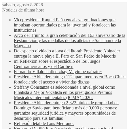
sábado, agosto 8 2026
Noticias de última hora
Vicepresidenta Raquel Peña encabeza graduaciones que
impulsan oportunidades para la juventud y fortalecen las
instituciones
Arco del Triunfo la gran celebración del 163 aniversario de la
Restauración y las medallas de los atletas de San Juan de la
Maguana
De espacio olvidado a joya del litoral: Presidente Abinader
entrega la nueva playa El Faro en San Pedro de Macorís
mi Reflexion sobre el espectáculo de los Juegos
Centroamericanos y del Caribe n
Fernando Villalona dice «hay Mayimbe pa´rato»
Presidente Abinader entrega 112 apartamentos en Boca Chica
fortaleciendo el acceso a viviendas dignas
Steffany Constanza es seleccionada a nivel global como
Finalista a Mejor Vocalista en los prestigiosos Premios
Musicales Intercontinentales (ICMA) 2026.
Presidente Abinader entrega 2,322 títulos de propiedad en
Domingo Savio para beneficiar a más de 9,000 personas;
garantiza seguridad jurídica y mayores oportunidades de
desarrollo para sus familias
Reflexión letal de Luis Medrano.
Bernardo Defilló formó parte de una élite generacional