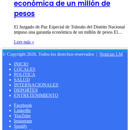
económica de un millón de
pesos
El Juzgado de Paz Especial de Tránsito del Distrito Nacional
impuso una garantía económica de un millón de pesos El…
Leer más »
© Copyright 2026, Todos los derechos reservados |
Noticias LM
INICIO
LOCALES
POLITICA
SALUD
INTERNACIONALES
DEPORTES
ENTRETENIMIENTO
Facebook
LinkedIn
YouTube
Instagram
Spotify