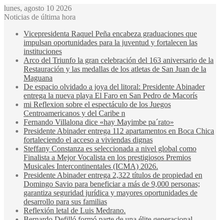
lunes, agosto 10 2026
Noticias de última hora
Vicepresidenta Raquel Peña encabeza graduaciones que
impulsan oportunidades para la juventud y fortalecen las
instituciones
Arco del Triunfo la gran celebración del 163 aniversario de la
Restauración y las medallas de los atletas de San Juan de la
Maguana
De espacio olvidado a joya del litoral: Presidente Abinader
entrega la nueva playa El Faro en San Pedro de Macorís
mi Reflexion sobre el espectáculo de los Juegos
Centroamericanos y del Caribe n
Fernando Villalona dice «hay Mayimbe pa´rato»
Presidente Abinader entrega 112 apartamentos en Boca Chica
fortaleciendo el acceso a viviendas dignas
Steffany Constanza es seleccionada a nivel global como
Finalista a Mejor Vocalista en los prestigiosos Premios
Musicales Intercontinentales (ICMA) 2026.
Presidente Abinader entrega 2,322 títulos de propiedad en
Domingo Savio para beneficiar a más de 9,000 personas;
garantiza seguridad jurídica y mayores oportunidades de
desarrollo para sus familias
Reflexión letal de Luis Medrano.
Bernardo Defilló formó parte de una élite generacional