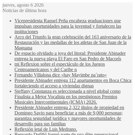
jueves, agosto 6 2026
Noticias de última hora
Vicepresidenta Raquel Peña encabeza graduaciones que
impulsan oportunidades para la juventud y fortalecen las
instituciones
Arco del Triunfo la gran celebración del 163 aniversario de la
Restauración y las medallas de los atletas de San Juan de la
Maguana
De espacio olvidado a joya del litoral: Presidente Abinader
entrega la nueva playa El Faro en San Pedro de Macorís
mi Reflexion sobre el espectáculo de los Juegos
Centroamericanos y del Caribe n
Fernando Villalona dice «hay Mayimbe pa´rato»
Presidente Abinader entrega 112 apartamentos en Boca Chica
fortaleciendo el acceso a viviendas dignas
Steffany Constanza es seleccionada a nivel global como
Finalista a Mejor Vocalista en los prestigiosos Premios
Musicales Intercontinentales (ICMA) 2026.
Presidente Abinader entrega 2,322 títulos de propiedad en
Domingo Savio para beneficiar a más de 9,000 personas;
garantiza seguridad jurídica y mayores oportunidades de
desarrollo para sus familias
Reflexión letal de Luis Medrano.
Bernardo Defilló formó parte de una élite generacional