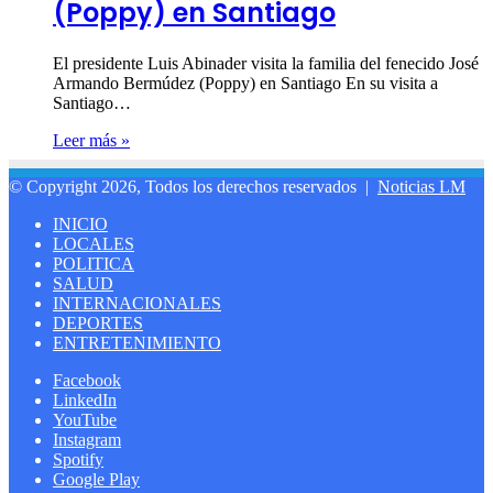
(Poppy) en Santiago
El presidente Luis Abinader visita la familia del fenecido José
Armando Bermúdez (Poppy) en Santiago En su visita a
Santiago…
Leer más »
© Copyright 2026, Todos los derechos reservados |
Noticias LM
INICIO
LOCALES
POLITICA
SALUD
INTERNACIONALES
DEPORTES
ENTRETENIMIENTO
Facebook
LinkedIn
YouTube
Instagram
Spotify
Google Play