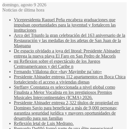
domingo, agosto 9 2026
Noticias de última hora
Vicepresidenta Raquel Peña encabeza graduaciones que
impulsan oportunidades para la juventud y fortalecen las
instituciones
Arco del Triunfo la gran celebración del 163 aniversario de la
Restauración y las medallas de los atletas de San Juan de la
Maguana
De espacio olvidado a joya del litoral: Presidente Abinader
entrega la nueva playa El Faro en San Pedro de Macorís
mi Reflexion sobre el espectáculo de los Juegos
Centroamericanos y del Caribe n
Fernando Villalona dice «hay Mayimbe pa´rato»
Presidente Abinader entrega 112 apartamentos en Boca Chica
fortaleciendo el acceso a viviendas dignas
Steffany Constanza es seleccionada a nivel global como
Finalista a Mejor Vocalista en los prestigiosos Premios
Musicales Intercontinentales (ICMA) 2026.
Presidente Abinader entrega 2,322 títulos de propiedad en
Domingo Savio para beneficiar a más de 9,000 personas;
garantiza seguridad jurídica y mayores oportunidades de
desarrollo para sus familias
Reflexión letal de Luis Medrano.
Bernardo Defilló formó parte de una élite generacional