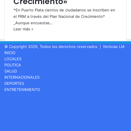
Crecimiento»
*En Puerto Plata cientos de ciudadanos se inscriben en
el PRM a través del Plan Nacional de Crecimiento*
_Aunque encuestas…
Leer más »
© Copyright 2026, Todos los derechos reservados |
Noticias LM
INICIO
LOCALES
POLITICA
SALUD
INTERNACIONALES
DEPORTES
ENTRETENIMIENTO
Facebook
LinkedIn
YouTube
Instagram
Spotify
Google