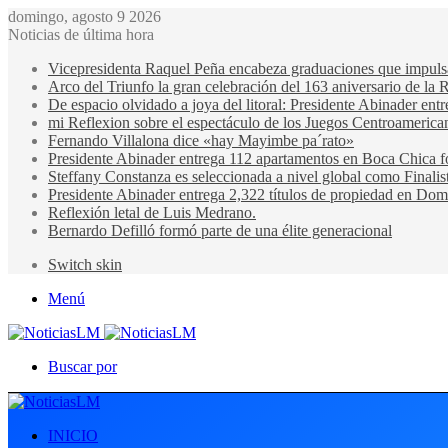
domingo, agosto 9 2026
Noticias de última hora
Vicepresidenta Raquel Peña encabeza graduaciones que impulsan 
Arco del Triunfo la gran celebración del 163 aniversario de la 
De espacio olvidado a joya del litoral: Presidente Abinader en
mi Reflexion sobre el espectáculo de los Juegos Centroamerica
Fernando Villalona dice «hay Mayimbe pa´rato»
Presidente Abinader entrega 112 apartamentos en Boca Chica fo
Steffany Constanza es seleccionada a nivel global como Finalis
Presidente Abinader entrega 2,322 títulos de propiedad en Domi
Reflexión letal de Luis Medrano.
Bernardo Defilló formó parte de una élite generacional
Switch skin
Menú
Buscar por
INICIO