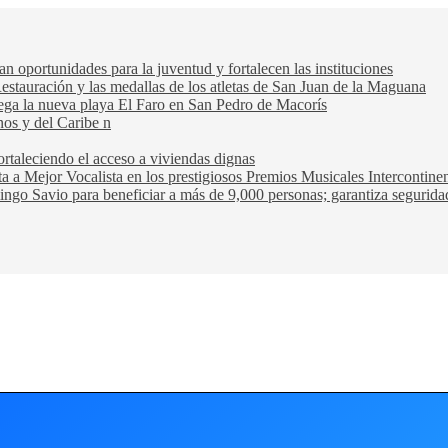
oportunidades para la juventud y fortalecen las instituciones
Restauración y las medallas de los atletas de San Juan de la Maguana
trega la nueva playa El Faro en San Pedro de Macorís
nos y del Caribe n
rtaleciendo el acceso a viviendas dignas
ta a Mejor Vocalista en los prestigiosos Premios Musicales Intercontin
ngo Savio para beneficiar a más de 9,000 personas; garantiza seguridad