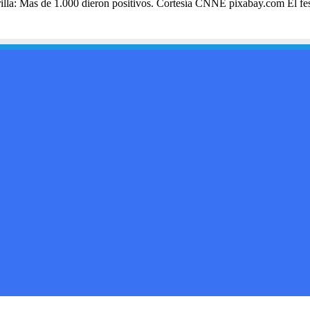
arilla: Mas de 1.000 dieron positivos. Cortesía CNNE pixabay.com El fe