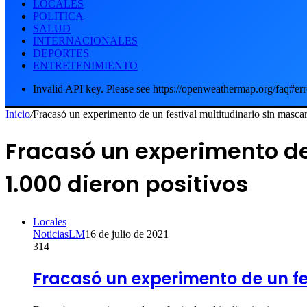
LOCALES
POLITICA
SALUD
INTERNACIONALES
DEPORTES
ENTRETENIMIENTO
Invalid API key. Please see https://openweathermap.org/faq#err
Inicio
/
Fracasó un experimento de un festival multitudinario sin mascar
Fracasó un experimento de 
1.000 dieron positivos
Locales
NoticiasLM
16 de julio de 2021
314
Fracasó un experimento de un fes