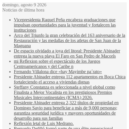
domingo, agosto 9 2026
Noticias de última hora
Vicepresidenta Raquel Peña encabeza graduaciones que
impulsan oportunidades para la juventud y fortalecen las
instituciones
Arco del Triunfo la gran celebración del 163 aniversario de la
Restauración y las medallas de los atletas de San Juan de la
Maguana
De espacio olvidado a joya del litoral: Presidente Abinader
entrega la nueva playa El Faro en San Pedro de Macorís
mi Reflexion sobre el espectáculo de los Juegos
Centroamericanos y del Caribe n
Fernando Villalona dice «hay Mayimbe pa´rato»
Presidente Abinader entrega 112 apartamentos en Boca Chica
fortaleciendo el acceso a viviendas dignas
Steffany Constanza es seleccionada a nivel global como
Finalista a Mejor Vocalista en los prestigiosos Premios
Musicales Intercontinentales (ICMA) 2026.
Presidente Abinader entrega 2,322 títulos de propiedad en
Domingo Savio para beneficiar a más de 9,000 personas;
garantiza seguridad jurídica y mayores oportunidades de
desarrollo para sus familias
Reflexión letal de Luis Medrano.
Bernardo Defilló formó parte de una élite generacional