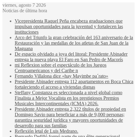
viernes, agosto 7 2026
Noticias de última hora
Vicepresidenta Raquel Peña encabeza graduaciones que
impulsan oportunidades para la juventud y fortalecen las
instituciones
Arco del Triunfo la gran celebración del 163 aniversario de la
Restauración y las medallas de los atletas de San Juan de la
Maguana
De espacio olvidado a joya del litoral: Presidente Abinader
entrega la nueva playa El Faro en San Pedro de Macorís
mi Reflexion sobre el espectáculo de los Juegos
Centroamericanos y del Caribe n
Fernando Villalona dice «hay Mayimbe pa´rato»
Presidente Abinader entrega 112 apartamentos en Boca Chica
fortaleciendo el acceso a viviendas dignas
Steffany Constanza es seleccionada a nivel global como
Finalista a Mejor Vocalista en los prestigiosos Premios
Musicales Intercontinentales (ICMA) 2026.
Presidente Abinader entrega 2,322 títulos de propiedad en
Domingo Savio para beneficiar a más de 9,000 personas;
garantiza seguridad jurídica y mayores oportunidades de
desarrollo para sus familias
Reflexión letal de Luis Medrano.
Bernardo Defilló formó parte de una élite generacional