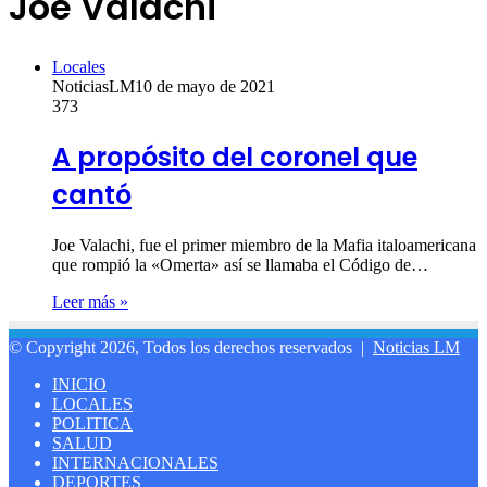
Joe Valachi
Locales
NoticiasLM
10 de mayo de 2021
373
A propósito del coronel que
cantó
Joe Valachi, fue el primer miembro de la Mafia italoamericana
que rompió la «Omerta» así se llamaba el Código de…
Leer más »
© Copyright 2026, Todos los derechos reservados |
Noticias LM
INICIO
LOCALES
POLITICA
SALUD
INTERNACIONALES
DEPORTES