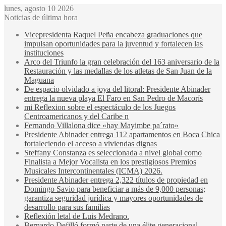
lunes, agosto 10 2026
Noticias de última hora
Vicepresidenta Raquel Peña encabeza graduaciones que
impulsan oportunidades para la juventud y fortalecen las
instituciones
Arco del Triunfo la gran celebración del 163 aniversario de la
Restauración y las medallas de los atletas de San Juan de la
Maguana
De espacio olvidado a joya del litoral: Presidente Abinader
entrega la nueva playa El Faro en San Pedro de Macorís
mi Reflexion sobre el espectáculo de los Juegos
Centroamericanos y del Caribe n
Fernando Villalona dice «hay Mayimbe pa´rato»
Presidente Abinader entrega 112 apartamentos en Boca Chica
fortaleciendo el acceso a viviendas dignas
Steffany Constanza es seleccionada a nivel global como
Finalista a Mejor Vocalista en los prestigiosos Premios
Musicales Intercontinentales (ICMA) 2026.
Presidente Abinader entrega 2,322 títulos de propiedad en
Domingo Savio para beneficiar a más de 9,000 personas;
garantiza seguridad jurídica y mayores oportunidades de
desarrollo para sus familias
Reflexión letal de Luis Medrano.
Bernardo Defilló formó parte de una élite generacional