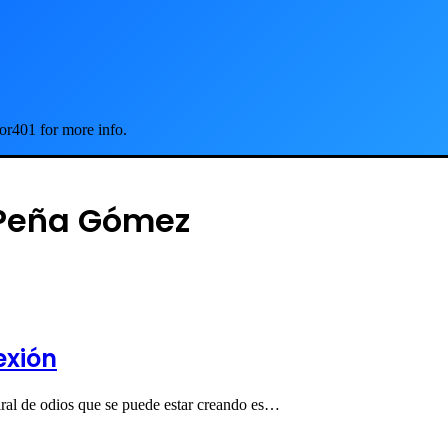
or401 for more info.
k Peña Gómez
exión
piral de odios que se puede estar creando es…