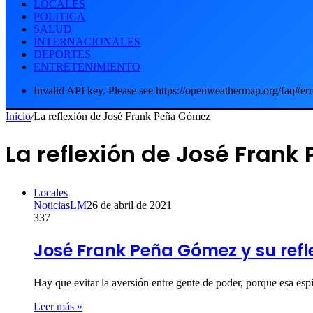
LOCALES
POLITICA
SALUD
INTERNACIONALES
DEPORTES
ENTRETENIMIENTO
Invalid API key. Please see https://openweathermap.org/faq#err
Inicio
/
La reflexión de José Frank Peña Gómez
La reflexión de José Fran
Locales
NoticiasLM
26 de abril de 2021
337
José Frank Peña Gómez y su refl
Hay que evitar la aversión entre gente de poder, porque esa es
Leer más »