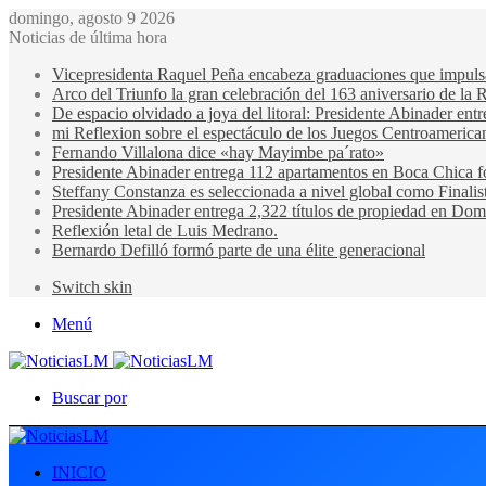
domingo, agosto 9 2026
Noticias de última hora
Vicepresidenta Raquel Peña encabeza graduaciones que impulsan 
Arco del Triunfo la gran celebración del 163 aniversario de la 
De espacio olvidado a joya del litoral: Presidente Abinader en
mi Reflexion sobre el espectáculo de los Juegos Centroamerica
Fernando Villalona dice «hay Mayimbe pa´rato»
Presidente Abinader entrega 112 apartamentos en Boca Chica fo
Steffany Constanza es seleccionada a nivel global como Finalis
Presidente Abinader entrega 2,322 títulos de propiedad en Domi
Reflexión letal de Luis Medrano.
Bernardo Defilló formó parte de una élite generacional
Switch skin
Menú
Buscar por
INICIO