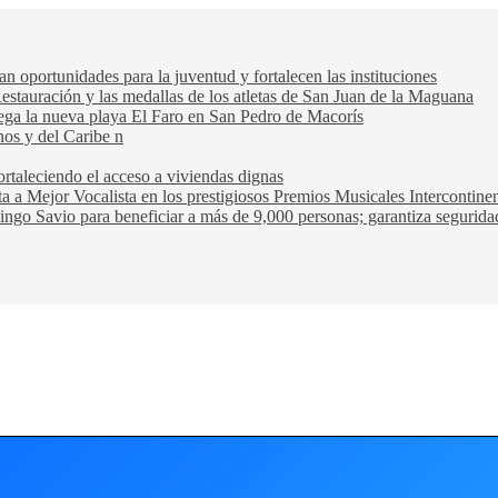
oportunidades para la juventud y fortalecen las instituciones
Restauración y las medallas de los atletas de San Juan de la Maguana
trega la nueva playa El Faro en San Pedro de Macorís
nos y del Caribe n
rtaleciendo el acceso a viviendas dignas
ta a Mejor Vocalista en los prestigiosos Premios Musicales Intercontin
ngo Savio para beneficiar a más de 9,000 personas; garantiza seguridad