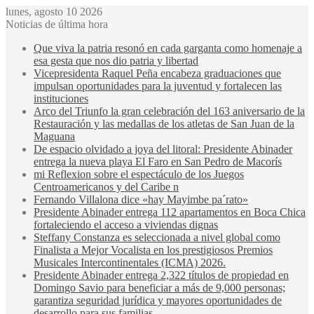
lunes, agosto 10 2026
Noticias de última hora
Que viva la patria resonó en cada garganta como homenaje a
esa gesta que nos dio patria y libertad
Vicepresidenta Raquel Peña encabeza graduaciones que
impulsan oportunidades para la juventud y fortalecen las
instituciones
Arco del Triunfo la gran celebración del 163 aniversario de la
Restauración y las medallas de los atletas de San Juan de la
Maguana
De espacio olvidado a joya del litoral: Presidente Abinader
entrega la nueva playa El Faro en San Pedro de Macorís
mi Reflexion sobre el espectáculo de los Juegos
Centroamericanos y del Caribe n
Fernando Villalona dice «hay Mayimbe pa´rato»
Presidente Abinader entrega 112 apartamentos en Boca Chica
fortaleciendo el acceso a viviendas dignas
Steffany Constanza es seleccionada a nivel global como
Finalista a Mejor Vocalista en los prestigiosos Premios
Musicales Intercontinentales (ICMA) 2026.
Presidente Abinader entrega 2,322 títulos de propiedad en
Domingo Savio para beneficiar a más de 9,000 personas;
garantiza seguridad jurídica y mayores oportunidades de
desarrollo para sus familias