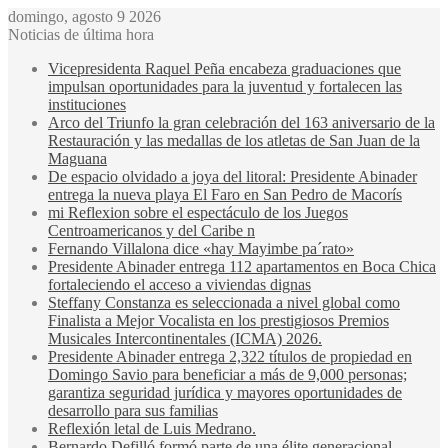
domingo, agosto 9 2026
Noticias de última hora
Vicepresidenta Raquel Peña encabeza graduaciones que
impulsan oportunidades para la juventud y fortalecen las
instituciones
Arco del Triunfo la gran celebración del 163 aniversario de la
Restauración y las medallas de los atletas de San Juan de la
Maguana
De espacio olvidado a joya del litoral: Presidente Abinader
entrega la nueva playa El Faro en San Pedro de Macorís
mi Reflexion sobre el espectáculo de los Juegos
Centroamericanos y del Caribe n
Fernando Villalona dice «hay Mayimbe pa´rato»
Presidente Abinader entrega 112 apartamentos en Boca Chica
fortaleciendo el acceso a viviendas dignas
Steffany Constanza es seleccionada a nivel global como
Finalista a Mejor Vocalista en los prestigiosos Premios
Musicales Intercontinentales (ICMA) 2026.
Presidente Abinader entrega 2,322 títulos de propiedad en
Domingo Savio para beneficiar a más de 9,000 personas;
garantiza seguridad jurídica y mayores oportunidades de
desarrollo para sus familias
Reflexión letal de Luis Medrano.
Bernardo Defilló formó parte de una élite generacional