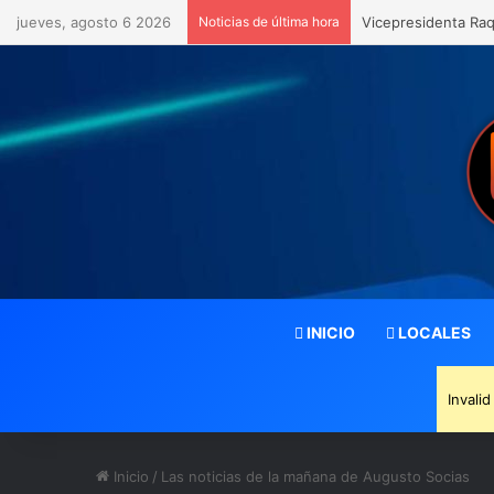
jueves, agosto 6 2026
Noticias de última hora
Vicepresidenta Raq
INICIO
LOCALES
Invali
Inicio
/
Las noticias de la mañana de Augusto Socias