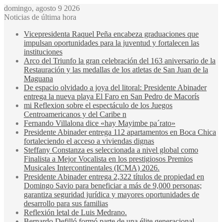
domingo, agosto 9 2026
Noticias de última hora
Vicepresidenta Raquel Peña encabeza graduaciones que
impulsan oportunidades para la juventud y fortalecen las
instituciones
Arco del Triunfo la gran celebración del 163 aniversario de la
Restauración y las medallas de los atletas de San Juan de la
Maguana
De espacio olvidado a joya del litoral: Presidente Abinader
entrega la nueva playa El Faro en San Pedro de Macorís
mi Reflexion sobre el espectáculo de los Juegos
Centroamericanos y del Caribe n
Fernando Villalona dice «hay Mayimbe pa´rato»
Presidente Abinader entrega 112 apartamentos en Boca Chica
fortaleciendo el acceso a viviendas dignas
Steffany Constanza es seleccionada a nivel global como
Finalista a Mejor Vocalista en los prestigiosos Premios
Musicales Intercontinentales (ICMA) 2026.
Presidente Abinader entrega 2,322 títulos de propiedad en
Domingo Savio para beneficiar a más de 9,000 personas;
garantiza seguridad jurídica y mayores oportunidades de
desarrollo para sus familias
Reflexión letal de Luis Medrano.
Bernardo Defilló formó parte de una élite generacional