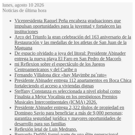
lunes, agosto 10 2026
Noticias de última hora
Vicepresidenta Raquel Peña encabeza graduaciones que
impulsan oportunidades para la juventud y fortalecen las
instituciones
Arco del Triunfo la gran celebración del 163 aniversario de la
Restauración y las medallas de los atletas de San Juan de la
Maguana
De espacio olvidado a joya del litoral: Presidente Abinader
entrega la nueva playa El Faro en San Pedro de Macorís
mi Reflexion sobre el espectáculo de los Juegos
Centroamericanos y del Caribe n
Fernando Villalona dice «hay Mayimbe pa´rato»
Presidente Abinader entrega 112 apartamentos en Boca Chica
fortaleciendo el acceso a viviendas dignas
Steffany Constanza es seleccionada a nivel global como
Finalista a Mejor Vocalista en los prestigiosos Premios
Musicales Intercontinentales (ICMA) 2026.
Presidente Abinader entrega 2,322 títulos de propiedad en
Domingo Savio para beneficiar a más de 9,000 personas;
garantiza seguridad jurídica y mayores oportunidades de
desarrollo para sus familias
Reflexión letal de Luis Medrano.
Bernardo Defilló formó parte de una élite generacional