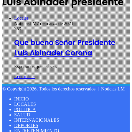
Luis Abinader presidente
Locales
NoticiasLM
7 de marzo de 2021
359
Que bueno Señor Presidente
Luis Abinader Corona
Esperamos que así sea.
Leer más »
© Copyright 2026, Todos los derechos reservados |
Noticias LM
INICIO
LOCALES
POLITICA
SALUD
INTERNACIONALES
DEPORTES
ENTRETENIMIENTO