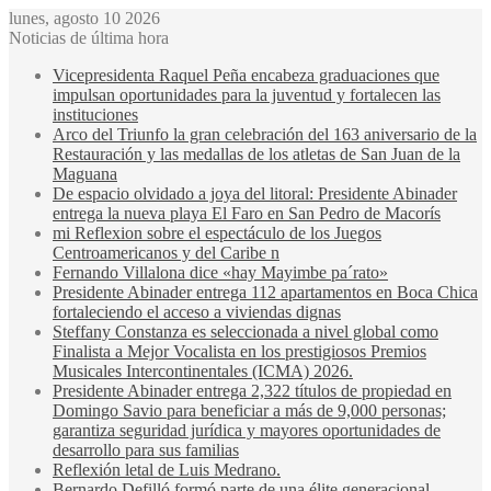
lunes, agosto 10 2026
Noticias de última hora
Vicepresidenta Raquel Peña encabeza graduaciones que
impulsan oportunidades para la juventud y fortalecen las
instituciones
Arco del Triunfo la gran celebración del 163 aniversario de la
Restauración y las medallas de los atletas de San Juan de la
Maguana
De espacio olvidado a joya del litoral: Presidente Abinader
entrega la nueva playa El Faro en San Pedro de Macorís
mi Reflexion sobre el espectáculo de los Juegos
Centroamericanos y del Caribe n
Fernando Villalona dice «hay Mayimbe pa´rato»
Presidente Abinader entrega 112 apartamentos en Boca Chica
fortaleciendo el acceso a viviendas dignas
Steffany Constanza es seleccionada a nivel global como
Finalista a Mejor Vocalista en los prestigiosos Premios
Musicales Intercontinentales (ICMA) 2026.
Presidente Abinader entrega 2,322 títulos de propiedad en
Domingo Savio para beneficiar a más de 9,000 personas;
garantiza seguridad jurídica y mayores oportunidades de
desarrollo para sus familias
Reflexión letal de Luis Medrano.
Bernardo Defilló formó parte de una élite generacional