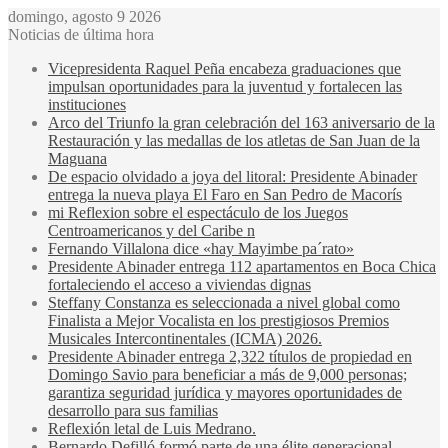
domingo, agosto 9 2026
Noticias de última hora
Vicepresidenta Raquel Peña encabeza graduaciones que
impulsan oportunidades para la juventud y fortalecen las
instituciones
Arco del Triunfo la gran celebración del 163 aniversario de la
Restauración y las medallas de los atletas de San Juan de la
Maguana
De espacio olvidado a joya del litoral: Presidente Abinader
entrega la nueva playa El Faro en San Pedro de Macorís
mi Reflexion sobre el espectáculo de los Juegos
Centroamericanos y del Caribe n
Fernando Villalona dice «hay Mayimbe pa´rato»
Presidente Abinader entrega 112 apartamentos en Boca Chica
fortaleciendo el acceso a viviendas dignas
Steffany Constanza es seleccionada a nivel global como
Finalista a Mejor Vocalista en los prestigiosos Premios
Musicales Intercontinentales (ICMA) 2026.
Presidente Abinader entrega 2,322 títulos de propiedad en
Domingo Savio para beneficiar a más de 9,000 personas;
garantiza seguridad jurídica y mayores oportunidades de
desarrollo para sus familias
Reflexión letal de Luis Medrano.
Bernardo Defilló formó parte de una élite generacional