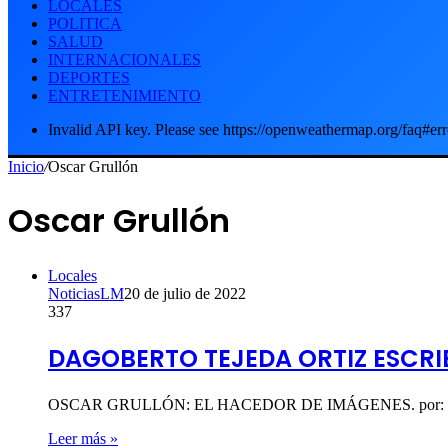
LOCALES
POLITICA
SALUD
INTERNACIONALES
DEPORTES
ENTRETENIMIENTO
Invalid API key. Please see https://openweathermap.org/faq#err
Inicio
/
Oscar Grullón
Oscar Grullón
Locales
NoticiasLM
20 de julio de 2022
337
DAGOBERTO TEJEDA ORTIZ ESCR
OSCAR GRULLÓN: EL HACEDOR DE IMÁGENES. por: Dagoberto T
Leer más »