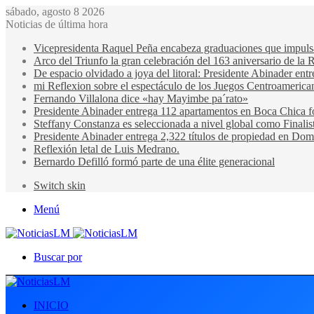
sábado, agosto 8 2026
Noticias de última hora
Vicepresidenta Raquel Peña encabeza graduaciones que impulsan 
Arco del Triunfo la gran celebración del 163 aniversario de la 
De espacio olvidado a joya del litoral: Presidente Abinader en
mi Reflexion sobre el espectáculo de los Juegos Centroamerica
Fernando Villalona dice «hay Mayimbe pa´rato»
Presidente Abinader entrega 112 apartamentos en Boca Chica fo
Steffany Constanza es seleccionada a nivel global como Finalis
Presidente Abinader entrega 2,322 títulos de propiedad en Domi
Reflexión letal de Luis Medrano.
Bernardo Defilló formó parte de una élite generacional
Switch skin
Menú
Buscar por
INICIO