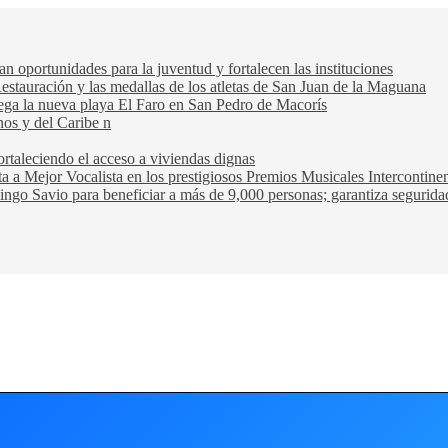
oportunidades para la juventud y fortalecen las instituciones
Restauración y las medallas de los atletas de San Juan de la Maguana
trega la nueva playa El Faro en San Pedro de Macorís
nos y del Caribe n
rtaleciendo el acceso a viviendas dignas
ta a Mejor Vocalista en los prestigiosos Premios Musicales Intercontin
ngo Savio para beneficiar a más de 9,000 personas; garantiza seguridad