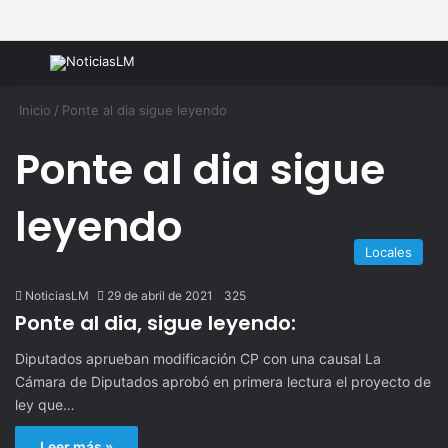
Menú
B
Inicio
/
Ponte al dia sigue leyendo
Ponte al dia sigue
leyendo
Locales
NoticiasLM
29 de abril de 2021
325
Ponte al dia, sigue leyendo:
Diputados aprueban modificación CP con una causal La
Cámara de Diputados aprobó en primera lectura el proyecto de
ley que…
Leer más »