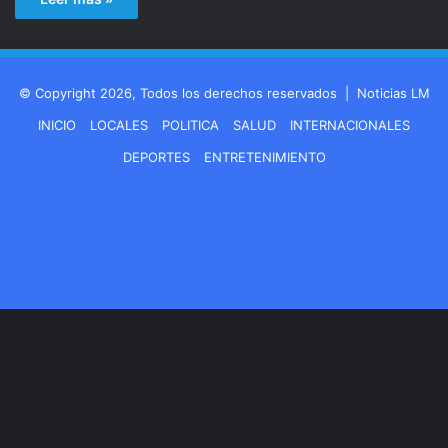
© Copyright 2026, Todos los derechos reservados |
Noticias LM
INICIO
LOCALES
POLITICA
SALUD
INTERNACIONALES
DEPORTES
ENTRETENIMIENTO
Facebook
LinkedIn
YouTube
Instagram
Spotify
Google
Twitch
Teleg
Play
WhatsApp
Buy
Me
a
Coffee