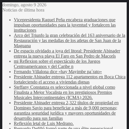
domingo, agosto 9 2026
Noticias de última hora
Vicepresidenta Raquel Peña encabeza graduaciones que
impulsan oportunidades para la juventud y fortalecen las
instituciones
Arco del Triunfo la gran celebración del 163 aniversario de la
Restauración y las medallas de los atletas de San Juan de la
Maguana
De espacio olvidado a joya del litoral: Presidente Abinader
entrega la nueva playa El Faro en San Pedro de Macorís
mi Reflexion sobre el espectáculo de los Juegos
Centroamericanos y del Caribe n
Fernando Villalona dice «hay Mayimbe pa´rato»
Presidente Abinader entrega 112 apartamentos en Boca Chica
fortaleciendo el acceso a viviendas dignas
Steffany Constanza es seleccionada a nivel global como
Finalista a Mejor Vocalista en los prestigiosos Premios
Musicales Intercontinentales (ICMA) 2026.
Presidente Abinader entrega 2,322 títulos de propiedad en
Domingo Savio para beneficiar a más de 9,000 personas;
garantiza seguridad jurídica y mayores oportunidades de
desarrollo para sus familias
Reflexión letal de Luis Medrano.
Bernardo Defilló formó parte de una élite generacional