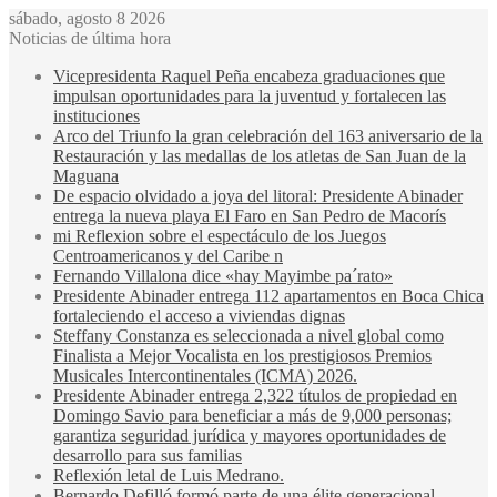
sábado, agosto 8 2026
Noticias de última hora
Vicepresidenta Raquel Peña encabeza graduaciones que
impulsan oportunidades para la juventud y fortalecen las
instituciones
Arco del Triunfo la gran celebración del 163 aniversario de la
Restauración y las medallas de los atletas de San Juan de la
Maguana
De espacio olvidado a joya del litoral: Presidente Abinader
entrega la nueva playa El Faro en San Pedro de Macorís
mi Reflexion sobre el espectáculo de los Juegos
Centroamericanos y del Caribe n
Fernando Villalona dice «hay Mayimbe pa´rato»
Presidente Abinader entrega 112 apartamentos en Boca Chica
fortaleciendo el acceso a viviendas dignas
Steffany Constanza es seleccionada a nivel global como
Finalista a Mejor Vocalista en los prestigiosos Premios
Musicales Intercontinentales (ICMA) 2026.
Presidente Abinader entrega 2,322 títulos de propiedad en
Domingo Savio para beneficiar a más de 9,000 personas;
garantiza seguridad jurídica y mayores oportunidades de
desarrollo para sus familias
Reflexión letal de Luis Medrano.
Bernardo Defilló formó parte de una élite generacional