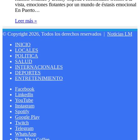
vista, emociones flotantes por un mundo de éxtasis emocional
En Puerto…
Leer más »
© Copyright 2026, Todos los derechos reservados |
Noticias LM
INICIO
LOCALES
POLITICA
SALUD
INTERNACIONALES
DEPORTES
ENTRETENIMIENTO
Facebook
LinkedIn
YouTube
Instagram
Spotify
Google Play
Twitch
Telegram
WhatsApp
Buy Me a Coffee