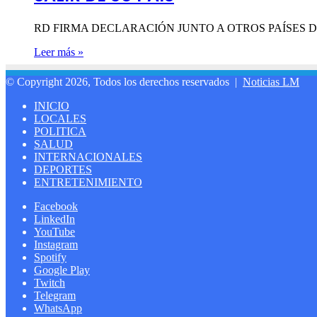
RD FIRMA DECLARACIÓN JUNTO A OTROS PAÍSES 
Leer más »
© Copyright 2026, Todos los derechos reservados |
Noticias LM
INICIO
LOCALES
POLITICA
SALUD
INTERNACIONALES
DEPORTES
ENTRETENIMIENTO
Facebook
LinkedIn
YouTube
Instagram
Spotify
Google Play
Twitch
Telegram
WhatsApp