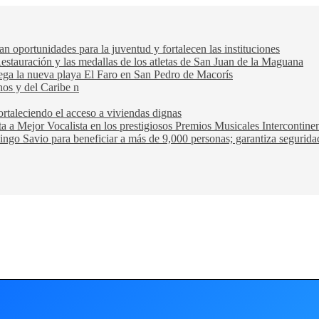
oportunidades para la juventud y fortalecen las instituciones
Restauración y las medallas de los atletas de San Juan de la Maguana
trega la nueva playa El Faro en San Pedro de Macorís
nos y del Caribe n
rtaleciendo el acceso a viviendas dignas
ta a Mejor Vocalista en los prestigiosos Premios Musicales Intercontin
ngo Savio para beneficiar a más de 9,000 personas; garantiza seguridad