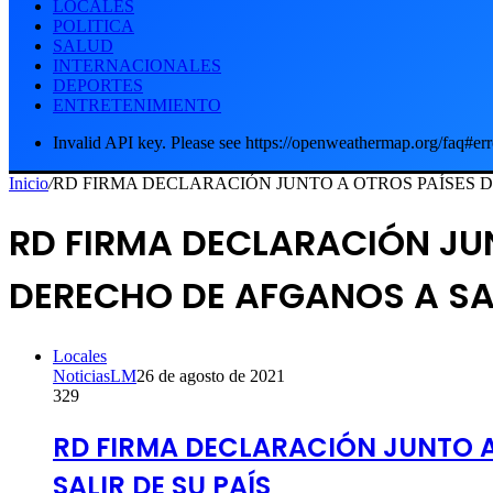
LOCALES
POLITICA
SALUD
INTERNACIONALES
DEPORTES
ENTRETENIMIENTO
Invalid API key. Please see https://openweathermap.org/faq#err
Inicio
/
RD FIRMA DECLARACIÓN JUNTO A OTROS PAÍSES D
RD FIRMA DECLARACIÓN JU
DERECHO DE AFGANOS A SAL
Locales
NoticiasLM
26 de agosto de 2021
329
RD FIRMA DECLARACIÓN JUNTO A
SALIR DE SU PAÍS