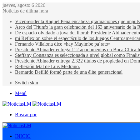
jueves, agosto 6 2026
Noticias de última hora
Vicepresidenta Raquel Peña encabeza graduaciones que impulsan 
Arco del Triunfo la gran celebración del 163 aniversario de la 
De espacio olvidado a joya del litoral: Presidente Abinader en
mi Reflexion sobre el espectáculo de los Juegos Centroamerica
Fernando Villalona dice «hay Mayimbe pa´rato»
Presidente Abinader entrega 112 apartamentos en Boca Chica fo
Steffany Constanza es seleccionada a nivel global como Finalis
Presidente Abinader entrega 2,322 títulos de propiedad en Domi
Reflexión letal de Luis Medrano.
Bernardo Defilló formó parte de una élite generacional
Switch skin
Menú
Buscar por
INICIO