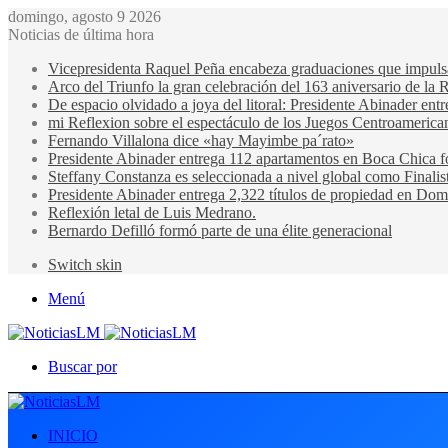
domingo, agosto 9 2026
Noticias de última hora
Vicepresidenta Raquel Peña encabeza graduaciones que impulsan 
Arco del Triunfo la gran celebración del 163 aniversario de la 
De espacio olvidado a joya del litoral: Presidente Abinader en
mi Reflexion sobre el espectáculo de los Juegos Centroamerica
Fernando Villalona dice «hay Mayimbe pa´rato»
Presidente Abinader entrega 112 apartamentos en Boca Chica fo
Steffany Constanza es seleccionada a nivel global como Finalis
Presidente Abinader entrega 2,322 títulos de propiedad en Domi
Reflexión letal de Luis Medrano.
Bernardo Defilló formó parte de una élite generacional
Switch skin
Menú
Buscar por
INICIO