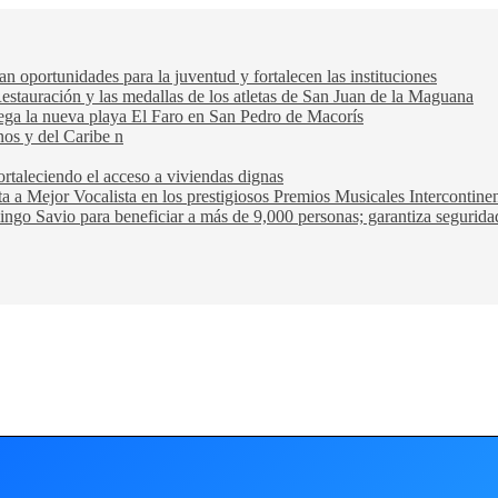
oportunidades para la juventud y fortalecen las instituciones
Restauración y las medallas de los atletas de San Juan de la Maguana
trega la nueva playa El Faro en San Pedro de Macorís
nos y del Caribe n
rtaleciendo el acceso a viviendas dignas
ta a Mejor Vocalista en los prestigiosos Premios Musicales Intercontin
ngo Savio para beneficiar a más de 9,000 personas; garantiza seguridad