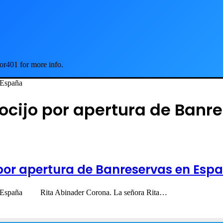
or401 for more info.
 España
ocijo por apertura de Banr
 por apertura de Banreservas en Esp
s en España Rita Abinader Corona. La señora Rita…