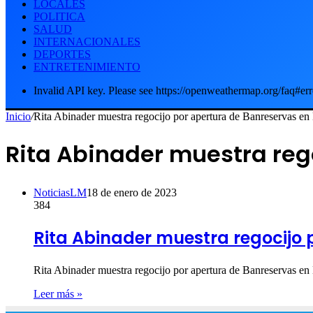
LOCALES
POLITICA
SALUD
INTERNACIONALES
DEPORTES
ENTRETENIMIENTO
Invalid API key. Please see https://openweathermap.org/faq#err
Inicio
/
Rita Abinader muestra regocijo por apertura de Banreservas en
Rita Abinader muestra reg
NoticiasLM
18 de enero de 2023
384
Rita Abinader muestra regocijo
Rita Abinader muestra regocijo por apertura de Banreserva
Leer más »