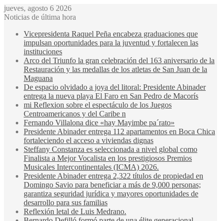
jueves, agosto 6 2026
Noticias de última hora
Vicepresidenta Raquel Peña encabeza graduaciones que
impulsan oportunidades para la juventud y fortalecen las
instituciones
Arco del Triunfo la gran celebración del 163 aniversario de la
Restauración y las medallas de los atletas de San Juan de la
Maguana
De espacio olvidado a joya del litoral: Presidente Abinader
entrega la nueva playa El Faro en San Pedro de Macorís
mi Reflexion sobre el espectáculo de los Juegos
Centroamericanos y del Caribe n
Fernando Villalona dice «hay Mayimbe pa´rato»
Presidente Abinader entrega 112 apartamentos en Boca Chica
fortaleciendo el acceso a viviendas dignas
Steffany Constanza es seleccionada a nivel global como
Finalista a Mejor Vocalista en los prestigiosos Premios
Musicales Intercontinentales (ICMA) 2026.
Presidente Abinader entrega 2,322 títulos de propiedad en
Domingo Savio para beneficiar a más de 9,000 personas;
garantiza seguridad jurídica y mayores oportunidades de
desarrollo para sus familias
Reflexión letal de Luis Medrano.
Bernardo Defilló formó parte de una élite generacional