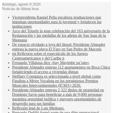
domingo, agosto 9 2026
Noticias de última hora
Vicepresidenta Raquel Peña encabeza graduaciones que
impulsan oportunidades para la juventud y fortalecen las
instituciones
Arco del Triunfo la gran celebración del 163 aniversario de la
Restauración y las medallas de los atletas de San Juan de la
Maguana
De espacio olvidado a joya del litoral: Presidente Abinader
entrega la nueva playa El Faro en San Pedro de Macorís
mi Reflexion sobre el espectáculo de los Juegos
Centroamericanos y del Caribe n
Fernando Villalona dice «hay Mayimbe pa´rato»
Presidente Abinader entrega 112 apartamentos en Boca Chica
fortaleciendo el acceso a viviendas dignas
Steffany Constanza es seleccionada a nivel global como
Finalista a Mejor Vocalista en los prestigiosos Premios
Musicales Intercontinentales (ICMA) 2026.
Presidente Abinader entrega 2,322 títulos de propiedad en
Domingo Savio para beneficiar a más de 9,000 personas;
garantiza seguridad jurídica y mayores oportunidades de
desarrollo para sus familias
Reflexión letal de Luis Medrano.
Bernardo Defilló formó parte de una élite generacional