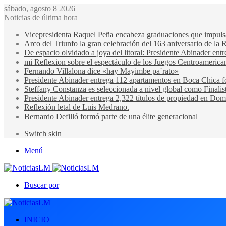
sábado, agosto 8 2026
Noticias de última hora
Vicepresidenta Raquel Peña encabeza graduaciones que impulsan 
Arco del Triunfo la gran celebración del 163 aniversario de la 
De espacio olvidado a joya del litoral: Presidente Abinader en
mi Reflexion sobre el espectáculo de los Juegos Centroamerica
Fernando Villalona dice «hay Mayimbe pa´rato»
Presidente Abinader entrega 112 apartamentos en Boca Chica fo
Steffany Constanza es seleccionada a nivel global como Finalis
Presidente Abinader entrega 2,322 títulos de propiedad en Domi
Reflexión letal de Luis Medrano.
Bernardo Defilló formó parte de una élite generacional
Switch skin
Menú
Buscar por
INICIO