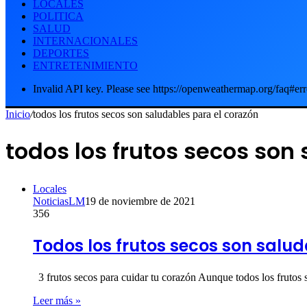
LOCALES
POLITICA
SALUD
INTERNACIONALES
DEPORTES
ENTRETENIMIENTO
Invalid API key. Please see https://openweathermap.org/faq#err
Inicio
/
todos los frutos secos son saludables para el corazón
todos los frutos secos son
Locales
NoticiasLM
19 de noviembre de 2021
356
Todos los frutos secos son salu
3 frutos secos para cuidar tu corazón Aunque todos los frutos
Leer más »