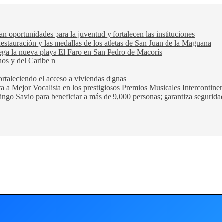
oportunidades para la juventud y fortalecen las instituciones
Restauración y las medallas de los atletas de San Juan de la Maguana
trega la nueva playa El Faro en San Pedro de Macorís
nos y del Caribe n
rtaleciendo el acceso a viviendas dignas
ta a Mejor Vocalista en los prestigiosos Premios Musicales Intercontin
ngo Savio para beneficiar a más de 9,000 personas; garantiza seguridad