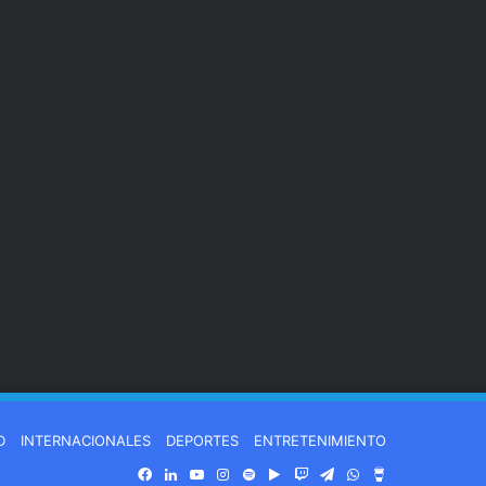
D
INTERNACIONALES
DEPORTES
ENTRETENIMIENTO
Facebook
LinkedIn
YouTube
Instagram
Spotify
Google
Twitch
Telegram
WhatsApp
Buy