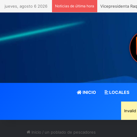
jueves, agosto 6 2026
Noticias de última hora
Vicepresidenta Raq
INICIO
LOCALES
Invali
Inicio
/
un poblado de pescadores