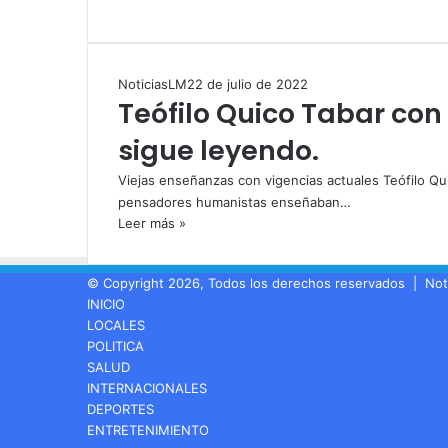
NoticiasLM
22 de julio de 2022
Teófilo Quico Tabar con 
sigue leyendo.
Viejas enseñanzas con vigencias actuales Teófilo Qui
pensadores humanistas enseñaban…
Leer más »
© Copyright 2026, Todos los derechos reservados |
Not
INICIO
LOCALES
POLITICA
SALUD
INTERNACIONALES
DEPORTES
ENTRETENIMIENTO