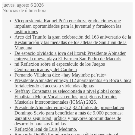
jueves, agosto 6 2026
Noticias de última hora
Vicepresidenta Raquel Peña encabeza graduaciones que
impulsan oportunidades para la juventud y fortalecen las
instituciones
Arco del Triunfo la gran celebración del 163 aniversario de la
Restauración y las medallas de los atletas de San Juan de la
Maguana
De espacio olvidado a joya del litoral: Presidente Abinader
entrega la nueva playa El Faro en San Pedro de Macorís
mi Reflexion sobre el espectáculo de los Juegos
Centroamericanos y del Caribe n
Fernando Villalona dice «hay Mayimbe pa´rato»
Presidente Abinader entrega 112 apartamentos en Boca Chica
fortaleciendo el acceso a viviendas dignas
Steffany Constanza es seleccionada a nivel global como
Finalista a Mejor Vocalista en los prestigiosos Premios
Musicales Intercontinentales (ICMA) 2026.
Presidente Abinader entrega 2,322 títulos de propiedad en
Domingo Savio para beneficiar a más de 9,000 personas;
garantiza seguridad jurídica y mayores oportunidades de
desarrollo para sus familias
Reflexión letal de Luis Medrano.
Bernardo Defilló formó parte de una élite generacional