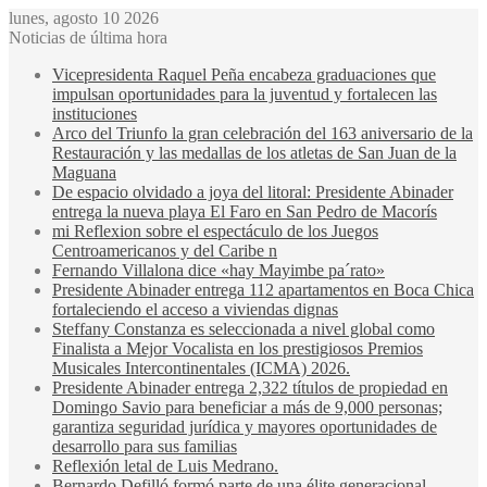
lunes, agosto 10 2026
Noticias de última hora
Vicepresidenta Raquel Peña encabeza graduaciones que
impulsan oportunidades para la juventud y fortalecen las
instituciones
Arco del Triunfo la gran celebración del 163 aniversario de la
Restauración y las medallas de los atletas de San Juan de la
Maguana
De espacio olvidado a joya del litoral: Presidente Abinader
entrega la nueva playa El Faro en San Pedro de Macorís
mi Reflexion sobre el espectáculo de los Juegos
Centroamericanos y del Caribe n
Fernando Villalona dice «hay Mayimbe pa´rato»
Presidente Abinader entrega 112 apartamentos en Boca Chica
fortaleciendo el acceso a viviendas dignas
Steffany Constanza es seleccionada a nivel global como
Finalista a Mejor Vocalista en los prestigiosos Premios
Musicales Intercontinentales (ICMA) 2026.
Presidente Abinader entrega 2,322 títulos de propiedad en
Domingo Savio para beneficiar a más de 9,000 personas;
garantiza seguridad jurídica y mayores oportunidades de
desarrollo para sus familias
Reflexión letal de Luis Medrano.
Bernardo Defilló formó parte de una élite generacional