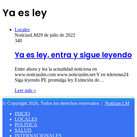
Ya es ley
Locales
NoticiasLM
29 de julio de 2022
340
Ya es ley, entra y sigue leyendo
Entre ahora y lea la actualidad noticiosa en
www.noticiaslm.com www.noticiaslm.net Y en telenotas24
Siga leyendo PE promulga ley Extinción de…
Leer más »
© Copyright 2026, Todos los derechos reservados |
Noticias LM
INICIO
LOCALES
POLITICA
SALUD
INTERNACIONALES