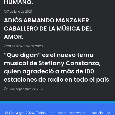
HUMANO.
r
e
7 de julio de 2021
o
ADIÓS ARMANDO MANZANER
e
l
CABALLERO DE LA MÚSICA DEL
e
AMOR.
c
t
r
28 de diciembre de 2020
ó
“Que digan” es el nuevo tema
n
musical de Steffany Constanza,
i
c
quien agradeció a más de 100
o
estaciones de radio en todo el país
16 de septiembre de 2021
© Copyright 2026, Todos los derechos reservados |
Noticias LM