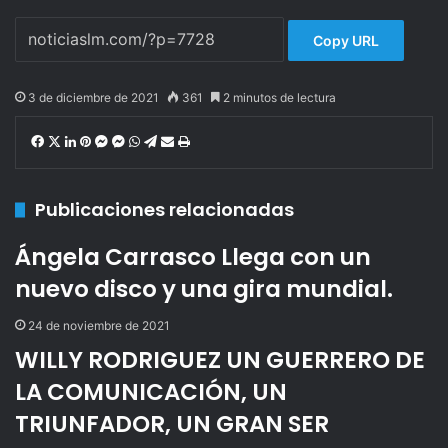
Copy URL
3 de diciembre de 2021
361
2 minutos de lectura
F
X
L
P
M
M
W
T
C
I
a
i
i
e
e
h
e
o
m
c
n
n
s
s
a
l
m
p
Publicaciones relacionadas
e
k
t
s
s
t
e
p
r
b
e
e
e
e
s
g
a
i
o
d
r
n
n
A
r
r
m
Ángela Carrasco Llega con un
o
I
e
g
g
p
a
t
i
nuevo disco y una gira mundial.
k
n
s
e
e
p
m
i
r
t
r
r
r
24 de noviembre de 2021
p
WILLY RODRIGUEZ UN GUERRERO DE
o
r
LA COMUNICACIÓN, UN
c
o
TRIUNFADOR, UN GRAN SER
r