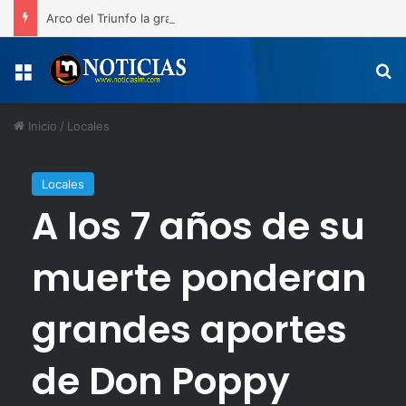
Arco del Triunfo la gran celebración del 163 aniversario de la Restauración y las medallas de los atletas de San Juan de la Maguana
Menú
B
Inicio
/
Locales
Locales
A los 7 años de su
muerte ponderan
grandes aportes
de Don Poppy