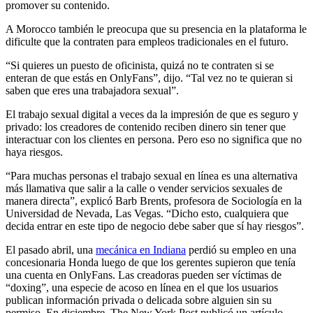
promover su contenido.
A Morocco también le preocupa que su presencia en la plataforma le
dificulte que la contraten para empleos tradicionales en el futuro.
“Si quieres un puesto de oficinista, quizá no te contraten si se
enteran de que estás en OnlyFans”, dijo. “Tal vez no te quieran si
saben que eres una trabajadora sexual”.
El trabajo sexual digital a veces da la impresión de que es seguro y
privado: los creadores de contenido reciben dinero sin tener que
interactuar con los clientes en persona. Pero eso no significa que no
haya riesgos.
“Para muchas personas el trabajo sexual en línea es una alternativa
más llamativa que salir a la calle o vender servicios sexuales de
manera directa”, explicó Barb Brents, profesora de Sociología en la
Universidad de Nevada, Las Vegas. “Dicho esto, cualquiera que
decida entrar en este tipo de negocio debe saber que sí hay riesgos”.
El pasado abril, una
mecánica en Indiana
perdió su empleo en una
concesionaria Honda luego de que los gerentes supieron que tenía
una cuenta en OnlyFans. Las creadoras pueden ser víctimas de
“doxing”, una especie de acoso en línea en el que los usuarios
publican información privada o delicada sobre alguien sin su
permiso. En diciembre, The New York Post publicó un artículo