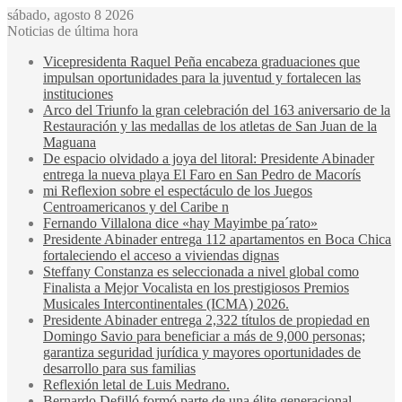
sábado, agosto 8 2026
Noticias de última hora
Vicepresidenta Raquel Peña encabeza graduaciones que
impulsan oportunidades para la juventud y fortalecen las
instituciones
Arco del Triunfo la gran celebración del 163 aniversario de la
Restauración y las medallas de los atletas de San Juan de la
Maguana
De espacio olvidado a joya del litoral: Presidente Abinader
entrega la nueva playa El Faro en San Pedro de Macorís
mi Reflexion sobre el espectáculo de los Juegos
Centroamericanos y del Caribe n
Fernando Villalona dice «hay Mayimbe pa´rato»
Presidente Abinader entrega 112 apartamentos en Boca Chica
fortaleciendo el acceso a viviendas dignas
Steffany Constanza es seleccionada a nivel global como
Finalista a Mejor Vocalista en los prestigiosos Premios
Musicales Intercontinentales (ICMA) 2026.
Presidente Abinader entrega 2,322 títulos de propiedad en
Domingo Savio para beneficiar a más de 9,000 personas;
garantiza seguridad jurídica y mayores oportunidades de
desarrollo para sus familias
Reflexión letal de Luis Medrano.
Bernardo Defilló formó parte de una élite generacional