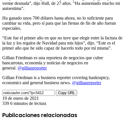
verme desnuda”, dijo Hall, de 27 años. “Ha aumentado mucho mi
autoestima”.
Ha ganado unos 700 dólares hasta ahora, no lo suficiente para
cambiar su vida, pero sí para que las fiestas de fin de año fueran
especiales.
“Este fue el primer año en que no tuve que elegir entre la factura de
la luz y los regalos de Navidad para mis hijos”, dijo. “Este es el
primer año que he sido capaz de hacerlo todo por mí misma”.
Gillian Friedman es una reportera de negocios que cubre
bancarrotas, economía y noticias de negocios en
general.
@gillianreporter
Gillian Friedman is a business reporter covering bankruptcy,
economics and general business news.
@gillianreporter
Copy URL
19 de enero de 2021
339
6 minutos de lectura
Facebook
X
LinkedIn
Pinterest
Messenger
Messenger
WhatsApp
Telegram
Compartir
Imprimir
por
Publicaciones relacionadas
correo
electrónico