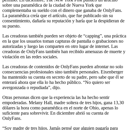
sobre una paramédica de la ciudad de Nueva York que
complementaba su sueldo con el dinero que ganaba de OnlyFans.
La paramédica creía que el artículo, que fue publicado sin su
consentimiento, dañaría su reputación y haría que la despidieran de
su puesto.
Las creadoras también pueden ser objeto de “capping”, una práctica
en la que los usuarios toman capturas de pantalla o grabaciones no
autorizadas y luego las comparten en otro lugar de internet. Las
creadoras de OnlyFans también han recibido amenazas de muerte y
violación en las redes sociales.
Las creadoras de contenidos de OnlyFans pueden afrontar no solo
consecuencias profesionales sino también personales. Eixenberger
ha mantenido su cuenta en secreto de su padre, pero sabe que él se
enterará ahora que ella lo ha hecho público. “No quiero ser
avergonzada o repudiada”, dijo.
Otras personas dicen que la experiencia las ha hecho sentir
empoderadas. Melany Hall, madre soltera de tres hijos, gana 13,30
dólares la hora como paramédica en el norte de Ohio, apenas lo
suficiente para sobrevivir. En diciembre abrió su cuenta de
OnlyFans.
“Soy madre de tres hijos. Jamás pensé que alguien pagaría para