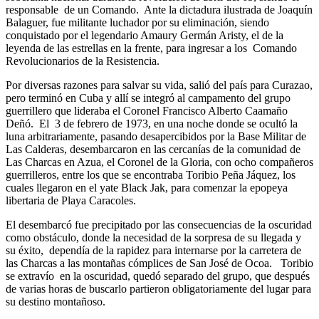
responsable de un Comando. Ante la dictadura ilustrada de Joaquín
Balaguer, fue militante luchador por su eliminación, siendo
conquistado por el legendario Amaury Germán Aristy, el de la
leyenda de las estrellas en la frente, para ingresar a los Comando
Revolucionarios de la Resistencia.
Por diversas razones para salvar su vida, salió del país para Curazao,
pero terminó en Cuba y allí se integró al campamento del grupo
guerrillero que lideraba el Coronel Francisco Alberto Caamaño
Deñó. El 3 de febrero de 1973, en una noche donde se ocultó la
luna arbitrariamente, pasando desapercibidos por la Base Militar de
Las Calderas, desembarcaron en las cercanías de la comunidad de
Las Charcas en Azua, el Coronel de la Gloria, con ocho compañeros
guerrilleros, entre los que se encontraba Toribio Peña Jáquez, los
cuales llegaron en el yate Black Jak, para comenzar la epopeya
libertaria de Playa Caracoles.
El desembarcó fue precipitado por las consecuencias de la oscuridad
como obstáculo, donde la necesidad de la sorpresa de su llegada y
su éxito, dependía de la rapidez para internarse por la carretera de
las Charcas a las montañas cómplices de San José de Ocoa. Toribio
se extravío en la oscuridad, quedó separado del grupo, que después
de varias horas de buscarlo partieron obligatoriamente del lugar para
su destino montañoso.