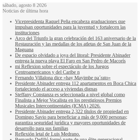
sábado, agosto 8 2026
Noticias de última hora
Vicepresidenta Raquel Peña encabeza graduaciones que
impulsan oportunidades para la juventud y fortalecen las
instituciones
Arco del Triunfo la gran celebración del 163 aniversario de la
Restauración y las medallas de los atletas de San Juan de la
Maguana
De espacio olvidado a joya del litoral: Presidente Abinader
entrega la nueva playa El Faro en San Pedro de Macorís
mi Reflexion sobre el espectáculo de los Juegos
Centroamericanos y del Caribe n
Fernando Villalona dice «hay Mayimbe pa´rato»
Presidente Abinader entrega 112 apartamentos en Boca Chica
fortaleciendo el acceso a viviendas dignas
Steffany Constanza es seleccionada a nivel global como
Finalista a Mejor Vocalista en los prestigiosos Premios
Musicales Intercontinentales (ICMA) 2026.
Presidente Abinader entrega 2,322 títulos de propiedad en
Domingo Savio para beneficiar a más de 9,000 personas;
garantiza seguridad jurídica y mayores oportunidades de
desarrollo para sus familias
Reflexión letal de Luis Medrano.
Bernardo Defilló formó parte de una élite generacional