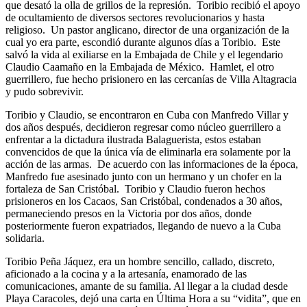
que desató la olla de grillos de la represión. Toribio recibió el apoyo
de ocultamiento de diversos sectores revolucionarios y hasta
religioso. Un pastor anglicano, director de una organización de la
cual yo era parte, escondió durante algunos días a Toribio. Este
salvó la vida al exiliarse en la Embajada de Chile y el legendario
Claudio Caamaño en la Embajada de México. Hamlet, el otro
guerrillero, fue hecho prisionero en las cercanías de Villa Altagracia
y pudo sobrevivir.
Toribio y Claudio, se encontraron en Cuba con Manfredo Villar y
dos años después, decidieron regresar como núcleo guerrillero a
enfrentar a la dictadura ilustrada Balaguerista, estos estaban
convencidos de que la única vía de eliminarla era solamente por la
acción de las armas. De acuerdo con las informaciones de la época,
Manfredo fue asesinado junto con un hermano y un chofer en la
fortaleza de San Cristóbal. Toribio y Claudio fueron hechos
prisioneros en los Cacaos, San Cristóbal, condenados a 30 años,
permaneciendo presos en la Victoria por dos años, donde
posteriormente fueron expatriados, llegando de nuevo a la Cuba
solidaria.
Toribio Peña Jáquez, era un hombre sencillo, callado, discreto,
aficionado a la cocina y a la artesanía, enamorado de las
comunicaciones, amante de su familia. Al llegar a la ciudad desde
Playa Caracoles, dejó una carta en Última Hora a su “vidita”, que en