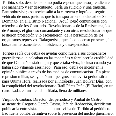
Toribio, solo, desorientado, no podía esperar que le sorprendiera el
sol mañanero y ser descubierto. Sería un suicidio y una tragedia.
Para sobrevivir, esa noche salió a la carretera y logró conseguir un
vehículo de unos pastores que lo transportaron a la ciudad de Santo
Domingo, en el Distrito Nacional. Aquí, logró comunicarse con
miembros de los Comandos Revolucionarios de la Resistencia, los
de Amaury, el glorioso comandante y con otros revolucionarios que
le dieron protección y lo escondieron de la persecución de los
organismos represivos Balaguerista, que al conocer su presencia, lo
buscaban ferozmente con insistencia y desesperación.
Toribio sabía que debía de ayudar como fuera a sus compañeros
guerrilleros que peleaban en las montañas y fortalecer la credibilidad
de que Caamaño estaba aquí y que estaba vivo., incluso cuando ya
había sido vilmente asesinado. Para eso, debía de incidir en la
opinión pública a través de los medios de comunicación. En plena
represión militar, se agendó una peligrosa entrevista periodística
para Ultima Hora, realizada por el intrépido Juan Bolívar Díaz, con
la complicidad del revolucionario Raúl Pérez Peña (El Bacho) en un
carro Lada, en una ciudad sitiada, llena de militares.
Virgilio Alcantara, Director del periódico y Aníbal de Castro,
asistente de Gregorio García Castro, Jefe de Redacción, decidieron
publicar la entrevista, simulando una visita de Toribio al periódico.
Eso fue la bomba definitiva sobre la presencia del núcleo guerrillero,