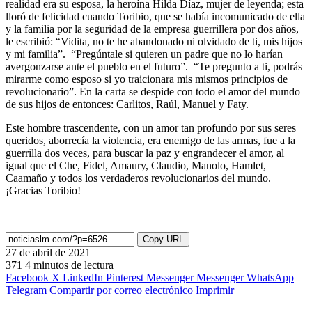
realidad era su esposa, la heroína Hilda Díaz, mujer de leyenda; esta
lloró de felicidad cuando Toribio, que se había incomunicado de ella
y la familia por la seguridad de la empresa guerrillera por dos años,
le escribió: “Vidita, no te he abandonado ni olvidado de ti, mis hijos
y mi familia”. “Pregúntale si quieren un padre que no lo harían
avergonzarse ante el pueblo en el futuro”. “Te pregunto a ti, podrás
mirarme como esposo si yo traicionara mis mismos principios de
revolucionario”. En la carta se despide con todo el amor del mundo
de sus hijos de entonces: Carlitos, Raúl, Manuel y Faty.
Este hombre trascendente, con un amor tan profundo por sus seres
queridos, aborrecía la violencia, era enemigo de las armas, fue a la
guerrilla dos veces, para buscar la paz y engrandecer el amor, al
igual que el Che, Fidel, Amaury, Claudio, Manolo, Hamlet,
Caamaño y todos los verdaderos revolucionarios del mundo.
¡Gracias Toribio!
Copy URL
27 de abril de 2021
371
4 minutos de lectura
Facebook
X
LinkedIn
Pinterest
Messenger
Messenger
WhatsApp
Telegram
Compartir por correo electrónico
Imprimir