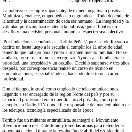
Por: Dagoberto Tejeda Ortiz
La pobreza es siempre impactante, de manera negativa o positiva.
Minimiza y enaltece, empequeñece o engrandece. Todo depende de
la actitud y la determinación de cada ser humano. La integridad y la
voluntad purifican, trascienden a la pobreza, que al final es un
desafío y una decisión personal aunque su espectro sea colectivo.
Por limitaciones económicas, Toribio Peña Jáquez, se vio forzado a
decirte un hasta luego a la escuela al cumplir los 11 años de edad,
teniendo que trabajar para ayudar al mantenimiento familiar. No se
amilanó, no se frustró, no se avergonzó. Ayudar a la familia era la
prioridad, una necesidad y un orgullo. Decidió superarse y tres años
después, por correspondencia realizó un curso de técnico en
comunicaciones, especializándose, haciendo de esto una carrera
profesional.
Con el tiempo, ingresó como empleado de telecomunicaciones,
llegando a ser encargado de la región Norte del país y por su
capacidad profesional era requerido a nivel privado, como por
ejemplo, en Radio HIN donde fue responsable del mantenimiento de
los teletipos, tecnología especializada de la época.
Toribio fue un militante antitrujillista, se integró al Movimiento
Revolucionario del 14 de Junio y tomó las armas para defender la
soberanía nacional durante la revolución de abril del 65, siendo el