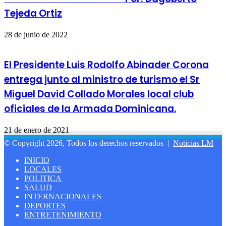
Tejeda Ortiz
28 de junio de 2022
El Presidente Luis Rodolfo Abinader Corona
entrega junto al ministro de turismo el Sr
Miguel David Collado Morales local club
oficiales de la Armada Dominicana.
21 de enero de 2021
© Copyright 2026, Todos los derechos reservados |
Noticias LM
INICIO
LOCALES
POLITICA
SALUD
INTERNACIONALES
DEPORTES
ENTRETENIMIENTO