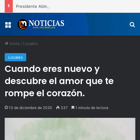
Presidente Abinader entrega 112 apartamentos en Boca Chica fortaleciendo el acceso a viviendas dignas
Menú
B
Inicio
/
Locales
Locales
Cuando eres nuevo y
descubre el amor que te
rompe el corazón.
13 de diciembre de 2020
337
1 minuto de lectura