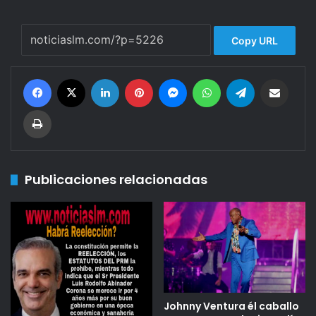
Copy URL
Facebook
X
LinkedIn
Pinterest
Messenger
WhatsApp
Telegram
Compartir por corr
Imprimir
Publicaciones relacionadas
Johnny Ventura él caballo