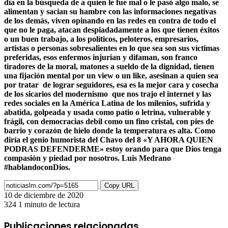
día en la búsqueda de a quien le fue mal o le pasó algo malo, se
alimentan y sacian su hambre con las informaciones negativas
de los demás, viven opinando en las redes en contra de todo el
que no le paga, atacan despiadadamente a los que tienen éxitos
o un buen trabajo, a los políticos, peloteros, empresarios,
artistas o personas sobresalientes en lo que sea son sus víctimas
preferidas, esos enfermos injurian y difaman, son franco
tiradores de la moral, matones a sueldo de la dignidad, tienen
una fijación mental por un view o un like, asesinan a quien sea
por tratar de lograr seguidores, esa es la mejor cara y cosecha
de los sicarios del modernismo que nos trajo el internet y las
redes sociales en la América Latina de los milenios, sufrida y
abatida, golpeada y usada como patio o letrina, vulnerable y
frágil, con democracias debil como un fino cristal, con pies de
barrio y corazón de hielo donde la temperatura es alta. Como
diría el genio humorista del Chavo del 8 «Y AHORA QUIEN
PODRAS DEFENDERME» estoy orando para que Dios tenga
compasión y piedad por nosotros.
Luis Medrano
#hablandoconDios.
Copy URL
10 de diciembre de 2020
324
1 minuto de lectura
Facebook
X
LinkedIn
Pinterest
Messenger
Messenger
WhatsApp
Telegram
Compartir
Imprimir
por
Publicaciones relacionadas