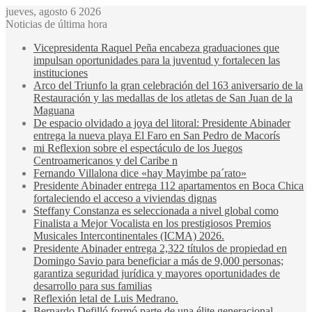
jueves, agosto 6 2026
Noticias de última hora
Vicepresidenta Raquel Peña encabeza graduaciones que
impulsan oportunidades para la juventud y fortalecen las
instituciones
Arco del Triunfo la gran celebración del 163 aniversario de la
Restauración y las medallas de los atletas de San Juan de la
Maguana
De espacio olvidado a joya del litoral: Presidente Abinader
entrega la nueva playa El Faro en San Pedro de Macorís
mi Reflexion sobre el espectáculo de los Juegos
Centroamericanos y del Caribe n
Fernando Villalona dice «hay Mayimbe pa´rato»
Presidente Abinader entrega 112 apartamentos en Boca Chica
fortaleciendo el acceso a viviendas dignas
Steffany Constanza es seleccionada a nivel global como
Finalista a Mejor Vocalista en los prestigiosos Premios
Musicales Intercontinentales (ICMA) 2026.
Presidente Abinader entrega 2,322 títulos de propiedad en
Domingo Savio para beneficiar a más de 9,000 personas;
garantiza seguridad jurídica y mayores oportunidades de
desarrollo para sus familias
Reflexión letal de Luis Medrano.
Bernardo Defilló formó parte de una élite generacional